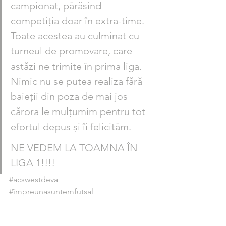
campionat, părăsind 
competiția doar în extra-time. 
Toate acestea au culminat cu 
turneul de promovare, care 
astăzi ne trimite în prima liga. 
Nimic nu se putea realiza fără 
baieții din poza de mai jos 
cărora le mulțumim pentru tot 
efortul depus și îi felicităm. 
NE VEDEM LA TOAMNA ÎN 
LIGA 1!!!!
#acswestdeva
#împreunasuntemfutsal