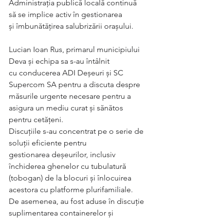
Administrația publică locală continuă 
să se implice activ în gestionarea
și îmbunătățirea salubrizării orașului.
Lucian Ioan Rus, primarul municipiului 
Deva și echipa sa s-au întâlnit
cu conducerea ADI Deșeuri și SC 
Supercom SA pentru a discuta despre
măsurile urgente necesare pentru a 
asigura un mediu curat și sănătos
pentru cetățeni.
Discuțiile s-au concentrat pe o serie de 
soluții eficiente pentru
gestionarea deșeurilor, inclusiv 
închiderea ghenelor cu tubulatură
(tobogan) de la blocuri și înlocuirea 
acestora cu platforme plurifamiliale.
De asemenea, au fost aduse în discuție 
suplimentarea containerelor și