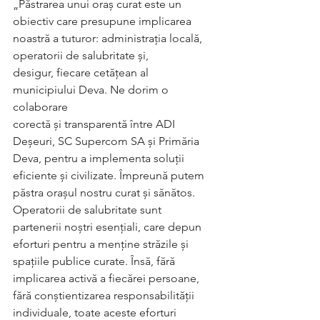
„Păstrarea unui oraș curat este un 
obiectiv care presupune implicarea
noastră a tuturor: administrația locală, 
operatorii de salubritate și,
desigur, fiecare cetățean al 
municipiului Deva. Ne dorim o 
colaborare
corectă și transparentă între ADI 
Deșeuri, SC Supercom SA și Primăria
Deva, pentru a implementa soluții 
eficiente și civilizate. Împreună putem
păstra orașul nostru curat și sănătos. 
Operatorii de salubritate sunt
partenerii noștri esențiali, care depun 
eforturi pentru a menține străzile și
spațiile publice curate. Însă, fără 
implicarea activă a fiecărei persoane,
fără conștientizarea responsabilității 
individuale, toate aceste eforturi