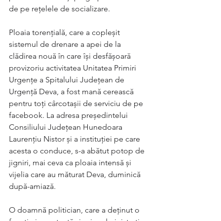
de pe rețelele de socializare. 
Ploaia torențială, care a copleșit 
sistemul de drenare a apei de la 
clădirea nouă în care își desfășoară 
provizoriu activitatea Unitatea Primiri 
Urgențe a Spitalului Județean de 
Urgență Deva, a fost mană cerească 
pentru toți cârcotașii de serviciu de pe 
facebook. La adresa președintelui 
Consiliului Județean Hunedoara 
Laurențiu Nistor și a instituției pe care 
acesta o conduce, s-a abătut potop de 
jigniri, mai ceva ca ploaia intensă și 
vijelia care au măturat Deva, duminică 
după-amiază. 
O doamnă politician, care a deținut o 