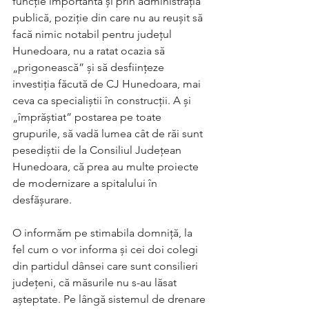
funcție importantă și prin administrația 
publică, poziție din care nu au reușit să 
facă nimic notabil pentru județul 
Hunedoara, nu a ratat ocazia să 
„prigonească” și să desființeze 
investiția făcută de CJ Hunedoara, mai 
ceva ca specialiștii în construcții. A și 
„împrăștiat” postarea pe toate 
grupurile, să vadă lumea cât de răi sunt 
pesediștii de la Consiliul Județean 
Hunedoara, că prea au multe proiecte 
de modernizare a spitalului în 
desfășurare. 
O informăm pe stimabila domniță, la 
fel cum o vor informa și cei doi colegi 
din partidul dânsei care sunt consilieri 
județeni, că măsurile nu s-au lăsat 
așteptate. Pe lângă sistemul de drenare 