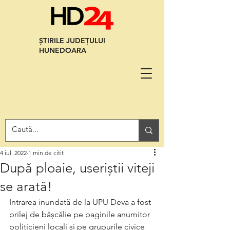
ȘTIRILE JUDEȚULUI
HUNEDOARA
4 iul. 2022
1 min de citit
După ploaie, useriștii viteji
se arată!
Intrarea inundată de la UPU Deva a fost 
prilej de bășcălie pe paginile anumitor 
politicieni locali și pe grupurile civice 