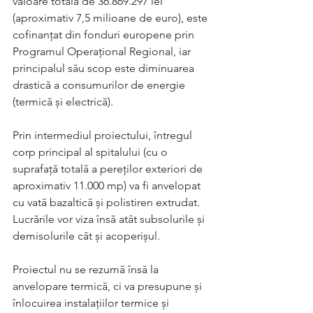
valoare totală de 36.869.297 lei 
(aproximativ 7,5 milioane de euro), este 
cofinanţat din fonduri europene prin 
Programul Operaţional Regional, iar 
principalul său scop este diminuarea 
drastică a consumurilor de energie 
(termică şi electrică).
Prin intermediul proiectului, întregul 
corp principal al spitalului (cu o 
suprafaţă totală a pereţilor exteriori de 
aproximativ 11.000 mp) va fi anvelopat 
cu vată bazaltică şi polistiren extrudat. 
Lucrările vor viza însă atât subsolurile şi 
demisolurile cât şi acoperişul. 
Proiectul nu se rezumă însă la 
anvelopare termică, ci va presupune şi 
înlocuirea instalaţiilor termice şi 