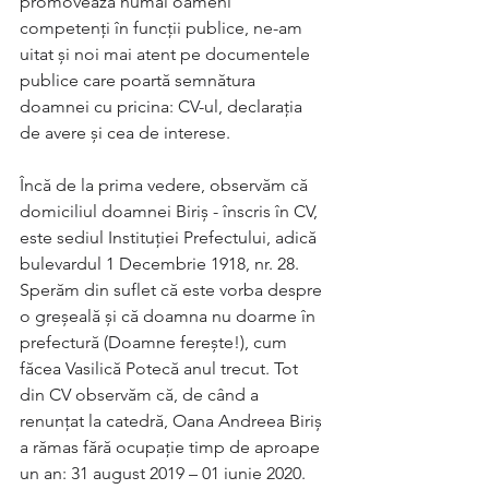
promovează numai oameni 
competenți în funcții publice, ne-am 
uitat și noi mai atent pe documentele 
publice care poartă semnătura 
doamnei cu pricina: CV-ul, declarația 
de avere și cea de interese. 
Încă de la prima vedere, observăm că 
domiciliul doamnei Biriș - înscris în CV, 
este sediul Instituției Prefectului, adică 
bulevardul 1 Decembrie 1918, nr. 28. 
Sperăm din suflet că este vorba despre 
o greșeală și că doamna nu doarme în 
prefectură (Doamne ferește!), cum 
făcea Vasilică Potecă anul trecut. Tot 
din CV observăm că, de când a 
renunțat la catedră, Oana Andreea Biriș 
a rămas fără ocupație timp de aproape 
un an: 31 august 2019 – 01 iunie 2020. 