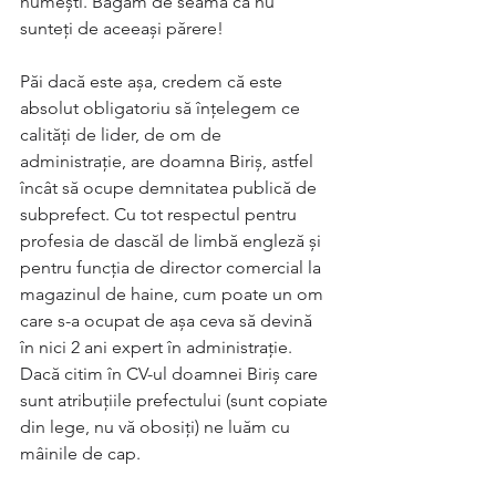
numești. Băgăm de seamă că nu 
sunteți de aceeași părere!
Păi dacă este așa, credem că este 
absolut obligatoriu să înțelegem ce 
calități de lider, de om de 
administrație, are doamna Biriș, astfel 
încât să ocupe demnitatea publică de 
subprefect. Cu tot respectul pentru 
profesia de dascăl de limbă engleză și 
pentru funcția de director comercial la 
magazinul de haine, cum poate un om 
care s-a ocupat de așa ceva să devină 
în nici 2 ani expert în administrație. 
Dacă citim în CV-ul doamnei Biriș care 
sunt atribuțiile prefectului (sunt copiate 
din lege, nu vă obosiți) ne luăm cu 
mâinile de cap. 