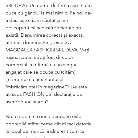
SRL DEVA. Un nume de firmă care nu te 
duce cu gândul la mai nimic. Pe noi ne-
a dus, așa că am căutat și am 
descoperit că această societate nu 
există. Denumirea corectă și exactă, 
atenție, doamna Biriș, este SC 
MAGDALEX FASHION SRL DEVA. V-ați 
rușinat puțin că ați fost director 
comercial la o firmă cu un singur 
angajat care se ocupa cu (cităm) 
„comerțul cu amănuntul al 
îmbrăcămintei în magazine”? De asta 
ați scos FASHION din declarația de 
avere? Sună aiurea?
Noi credem că orice ocupație este 
onorabilă atâta vreme cât îți faci datoria 
la locul de muncă, indiferent cum te 