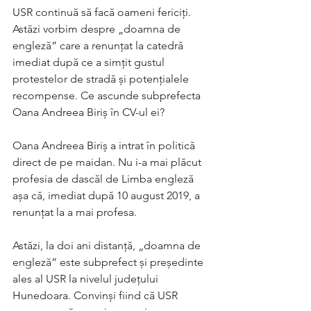
USR continuă să facă oameni fericiți. 
Astăzi vorbim despre „doamna de 
engleză” care a renunțat la catedră 
imediat după ce a simțit gustul 
protestelor de stradă și potențialele 
recompense. Ce ascunde subprefecta 
Oana Andreea Biriș în CV-ul ei?
Oana Andreea Biriș a intrat în politică 
direct de pe maidan. Nu i-a mai plăcut 
profesia de dascăl de Limba engleză 
așa că, imediat după 10 august 2019, a 
renunțat la a mai profesa. 
Astăzi, la doi ani distanță, „doamna de 
engleză” este subprefect și președinte 
ales al USR la nivelul județului 
Hunedoara. Convinși fiind că USR 