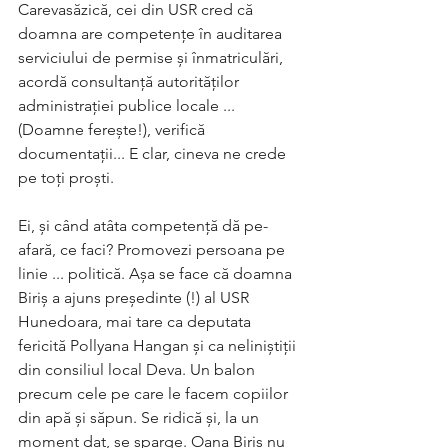
Carevasăzică, cei din USR cred că 
doamna are competențe în auditarea 
serviciului de permise și înmatriculări, 
acordă consultanță autorităților 
administrației publice locale ... 
(Doamne ferește!), verifică 
documentații... E clar, cineva ne crede 
pe toți proști.
Ei, și când atâta competență dă pe-
afară, ce faci? Promovezi persoana pe 
linie ... politică. Așa se face că doamna 
Biriș a ajuns președinte (!) al USR 
Hunedoara, mai tare ca deputata 
fericită Pollyana Hangan și ca neliniștiții 
din consiliul local Deva. Un balon 
precum cele pe care le facem copiilor 
din apă și săpun. Se ridică și, la un 
moment dat, se sparge. Oana Biriș nu 