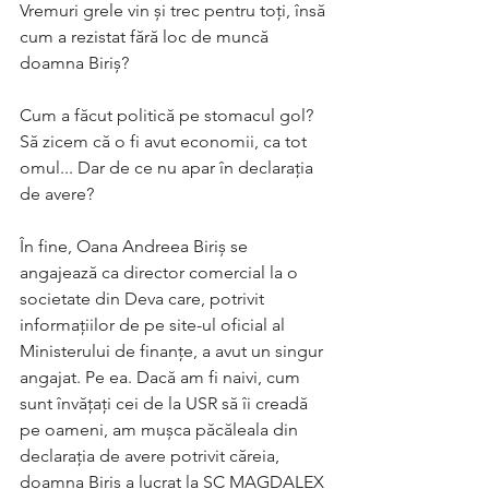
Vremuri grele vin și trec pentru toți, însă 
cum a rezistat fără loc de muncă 
doamna Biriș? 
Cum a făcut politică pe stomacul gol? 
Să zicem că o fi avut economii, ca tot 
omul... Dar de ce nu apar în declarația 
de avere?
În fine, Oana Andreea Biriș se 
angajează ca director comercial la o 
societate din Deva care, potrivit 
informațiilor de pe site-ul oficial al 
Ministerului de finanțe, a avut un singur 
angajat. Pe ea. Dacă am fi naivi, cum 
sunt învățați cei de la USR să îi creadă 
pe oameni, am mușca păcăleala din 
declarația de avere potrivit căreia, 
doamna Biriș a lucrat la SC MAGDALEX 