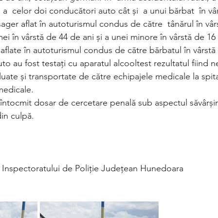
a  celor doi conducători auto cât și  a unui bărbat  în vâ
asager aflat în autoturismul condus de către  tânărul în vâ
emei în vârstă de 44 de ani și a unei minore în vârstă de 16
aflate în autoturismul condus de către bărbatul în vârstă 
o au fost testați cu aparatul alcooltest rezultatul fiind ne
luate și transportate de către echipajele medicale la spit
 medicale. 
u întocmit dosar de cercetare penală sub aspectul săvârşirii
in culpă.
l Inspectoratului de Poliție Județean Hunedoara