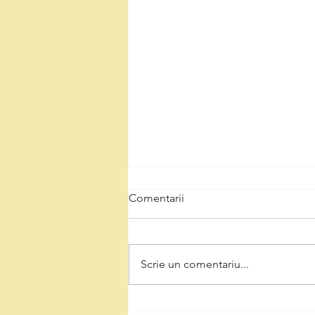
Comentarii
Scrie un comentariu...
Natalia Intotero, de Ziua