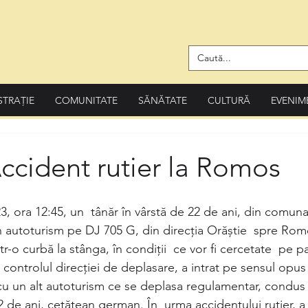
STRAȚIE
COMUNITATE
SĂNĂTATE
CULTURĂ
EVENIM
ccident rutier la Romos
3, ora 12:45, un  tânăr în vârstă de 22 de ani, din comun
autoturism pe DJ 705 G, din direcția Orăștie  spre Romos
r-o curbă la stânga, în condiții  ce vor fi cercetate  pe p
ut controlul direcţiei de deplasare, a intrat pe sensul opu
 cu un alt autoturism ce se deplasa regulamentar, condus
2 de ani, cetățean german. În  urma accidentului rutier, a 