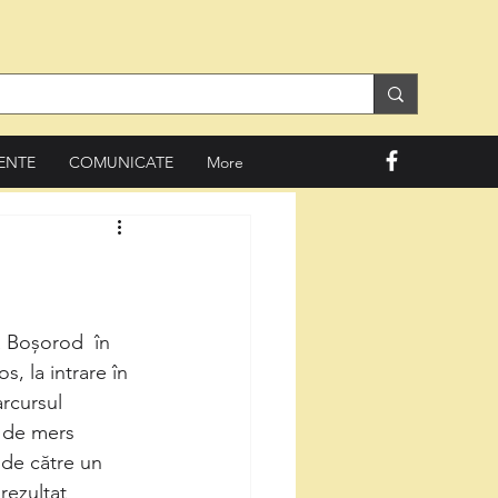
ENTE
COMUNICATE
More
a Boșorod  în 
, la intrare în 
arcursul 
s de mers 
 de către un 
rezultat 