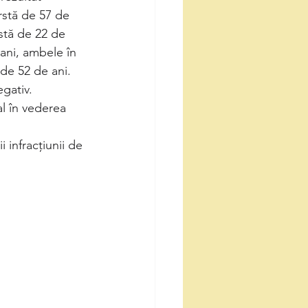
rstă de 57 de 
rstă de 22 de 
 ani, ambele în 
de 52 de ani. 
gativ. 
al în vederea 
 infracțiunii de 