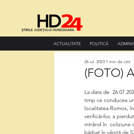
ȘTIRILE JUDEȚULUI HUNEDOARA
ACTUALITATE
POLITICĂ
ADMINI
26 iul. 2023
1 min de citit
(FOTO) A
La data de  26.07.202
timp ce conducea un 
localitatea Romos, înt
verificărilor, a pierd
intrând în  coliziune
bărbat în vârstă de 5