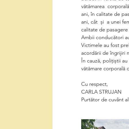
vătămarea  corporală 
ani, în calitate de p
ani, cât  și  a unei f
calitate de pasagere 
Ambii conducători aut
Victimele au fost pre
acordării de îngrijiri
În cauză, polițiștii a
vătămare corporală d
Cu respect,
CARLA STRUJAN 
Purtător de cuvânt a