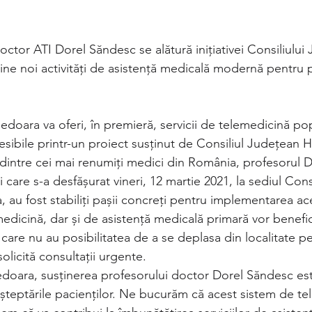
ctor ATI Dorel Săndesc se alătură inițiativei Consiliului
ne noi activități de asistență medicală modernă pentru pa
nedoara va oferi, în premieră, servicii de telemedicină pop
esibile printr-un proiect susținut de Consiliul Județean 
l dintre cei mai renumiți medici din România, profesorul 
ri care s-a desfășurat vineri, 12 martie 2021, la sediul Consi
au fost stabiliți pașii concreți pentru implementarea ace
medicină, dar și de asistență medicală primară vor benefici
are nu au posibilitatea de a se deplasa din localitate p
olicită consultații urgente. 
doara, susținerea profesorului doctor Dorel Săndesc est
așteptările pacienților. Ne bucurăm că acest sistem de te