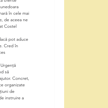
ă oferite 
 Hunedoara 
mară în cele mai 
te, de aceea ne 
at Costel 
 dacă pot aduce 
e. Cred în 
ces 
 Urgență 
nd să 
ajutor. Concret, 
ce organizate 
țiuni de 
de instruire a 