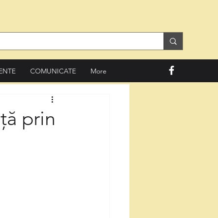
ENTE
COMUNICATE
More
ță prin