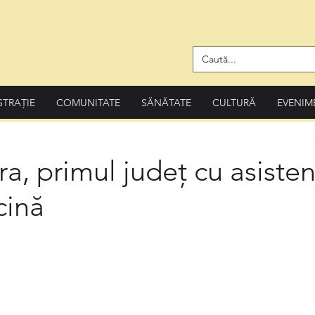
STRAȚIE
COMUNITATE
SĂNĂTATE
CULTURĂ
EVENIM
, primul județ cu asisten
cină