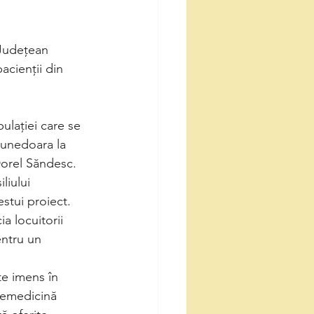
 Județean 
cienții din 
ulației care se 
Hunedoara la 
Dorel Săndesc. 
liului 
stui proiect. 
a locuitorii 
entru un 
e imens în 
lemedicină 