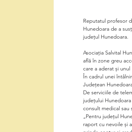
Reputatul profesor do
Hunedoara de a susți
județul Hunedoara. 
Asociația Salvital Hu
află în zone greu acc
care a aderat și unu
În cadrul unei întâlni
Județean Hunedoara, 
De serviciile de tele
județului Hunedoara c
consult medical sau s
„Pentru județul Hune
raport cu nevoile și 