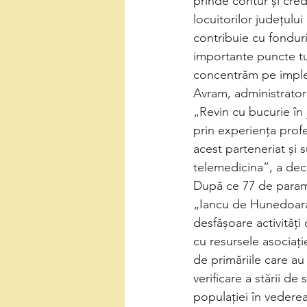
prinde contur și cred
locuitorilor județul
contribuie cu fonduri
importante puncte tur
concentrăm pe implem
Avram, administrator
„Revin cu bucurie în
prin experiența profe
acest parteneriat și
telemedicina”, a decl
După ce 77 de parame
„Iancu de Hunedoara”
desfășoare activități
cu resursele asociați
de primăriile care au 
verificare a stării de
populației în vederea