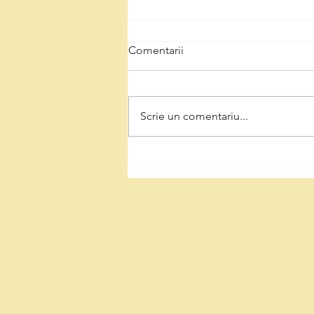
Comentarii
Scrie un comentariu...
Natalia Intotero, de Ziua
Minerului: „Respectul pentru
mineri înseamnă decizii care
protejează Valea Jiului și
viitorul regiunii”