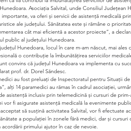
em că va contribui la îmbunătățirea serviciilor de asistenț
ui Hunedoara. Asociația Salvital, unde Consiliul Județean
 importante, va oferi și servicii de asistență medicală pri
istice ale județului. Sănătatea este și rămâne o priorita
entarea cât mai eficientă a acestor proiecte”, a declar
ul public al județului Hunedoara. 
 județul Hunedoara, locul în care m-am născut, mai ales
sională o contribuție la îmbunătățirea serviciilor medical
 sunt convins că județul Hunedoara va implementa cu suc
arat prof. dr. Dorel Săndesc.
dici au fost preluați de Inspectoratul pentru Situații de
, alți 14 paramedici au rămas în cadrul asociației, urmâ
 de asistență inclusiv prin telemedicină și cursuri de prim-
ei vor fi asigurate asistență medicală la evenimente publi
acceptat să susțină activitatea Salvital, vor fi efectuate ac
 sănătate a populației în zonele fără medici, dar și cursuri 
 acordării primului ajutor în caz de nevoie. 