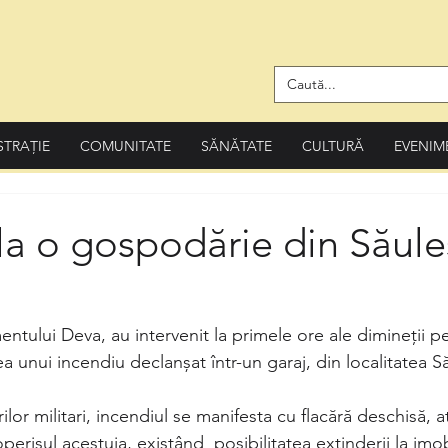
STRAȚIE
COMUNITATE
SĂNĂTATE
CULTURĂ
EVENIM
la o gospodărie din Săule
tului Deva, au intervenit la primele ore ale dimineții p
ea unui incendiu declanșat într-un garaj, din localitatea Să
or militari, incendiul se manifesta cu flacără deschisă, atâ
coperișul acestuia, existând  posibilitatea extinderii la imob