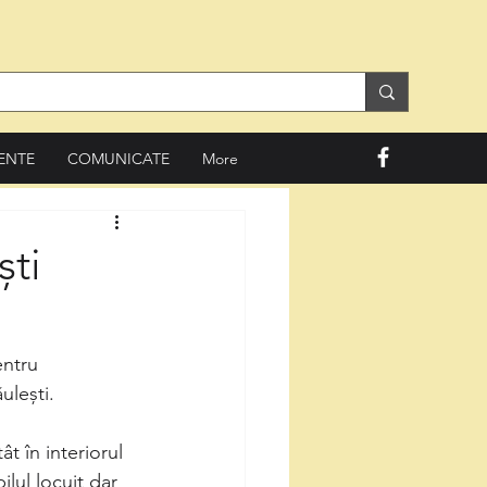
ENTE
COMUNICATE
More
ști
entru 
ulești.
t în interiorul 
ilul locuit dar 