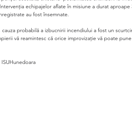
 Intervenția echipajelor aflate în misiune a durat aproape 
nregistrate au fost însemnate. 
cauza probabilă a izbucnirii incendiului a fost un scurtcirc
ierii vă reamintesc că orice improvizație vă poate pune v
k ISUHunedoara