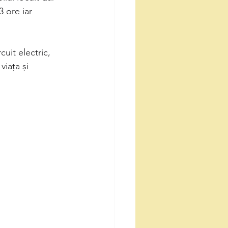
3 ore iar 
uit electric, 
iața și 