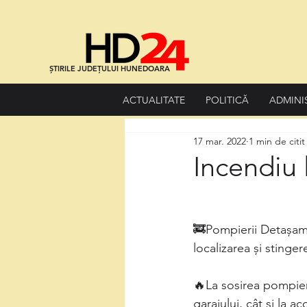
ȘTIRILE JUDEȚULUI HUNEDOARA
ACTUALITATE
POLITICĂ
ADMINI
17 mar. 2022
1 min de citit
Incendiu 
🚒Pompierii Detașamen
localizarea și stinger
🔥La sosirea pompieril
garajului, cât și la a