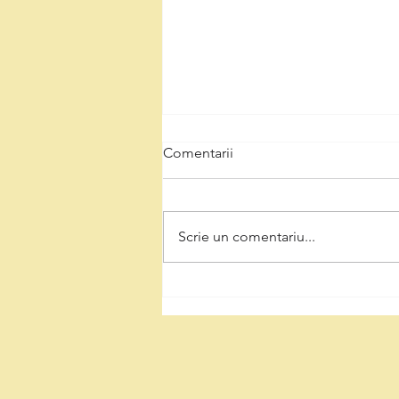
Comentarii
Scrie un comentariu...
Deva, aproape de capacitate
maximă la cazare.
Evenimentele au adus mii de
vizitatori în oraș