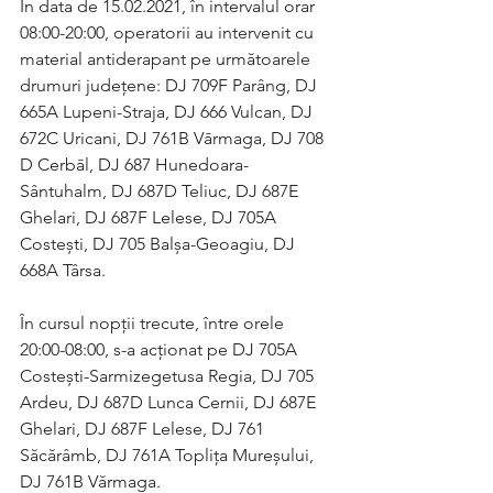
În data de 15.02.2021, în intervalul orar 
08:00-20:00, operatorii au intervenit cu 
material antiderapant pe următoarele 
drumuri județene: DJ 709F Parâng, DJ 
665A Lupeni-Straja, DJ 666 Vulcan, DJ 
672C Uricani, DJ 761B Vārmaga, DJ 708 
D Cerbāl, DJ 687 Hunedoara-
Sântuhalm, DJ 687D Teliuc, DJ 687E 
Ghelari, DJ 687F Lelese, DJ 705A 
Costești, DJ 705 Balșa-Geoagiu, DJ 
668A Târsa.
În cursul nopții trecute, între orele 
20:00-08:00, s-a acționat pe DJ 705A 
Costești-Sarmizegetusa Regia, DJ 705 
Ardeu, DJ 687D Lunca Cernii, DJ 687E 
Ghelari, DJ 687F Lelese, DJ 761 
Săcărâmb, DJ 761A Toplița Mureșului, 
DJ 761B Vărmaga.