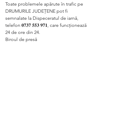
Toate problemele apărute în trafic pe 
DRUMURILE JUDEȚENE pot fi 
semnalate la Dispeceratul de iarnă, 
telefon 𝟎𝟕𝟑𝟕 𝟓𝟓𝟑 𝟗𝟕𝟏, care funcționează 
24 de ore din 24. 
Biroul de presă