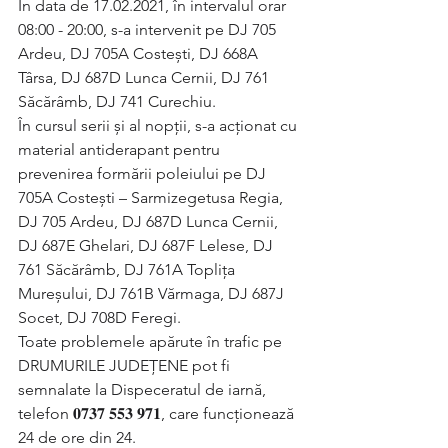
În data de 17.02.2021, în intervalul orar 
08:00 - 20:00, s-a intervenit pe DJ 705 
Ardeu, DJ 705A Costești, DJ 668A 
Târsa, DJ 687D Lunca Cernii, DJ 761 
Săcărâmb, DJ 741 Curechiu.
În cursul serii și al nopții, s-a acționat cu 
material antiderapant pentru 
prevenirea formării poleiului pe DJ 
705A Costești – Sarmizegetusa Regia, 
DJ 705 Ardeu, DJ 687D Lunca Cernii, 
DJ 687E Ghelari, DJ 687F Lelese, DJ 
761 Săcărâmb, DJ 761A Toplița 
Mureșului, DJ 761B Vărmaga, DJ 687J 
Socet, DJ 708D Feregi.
Toate problemele apărute în trafic pe 
DRUMURILE JUDEȚENE pot fi 
semnalate la Dispeceratul de iarnă, 
telefon 𝟎𝟕𝟑𝟕 𝟓𝟓𝟑 𝟗𝟕𝟏, care funcționează 
24 de ore din 24.