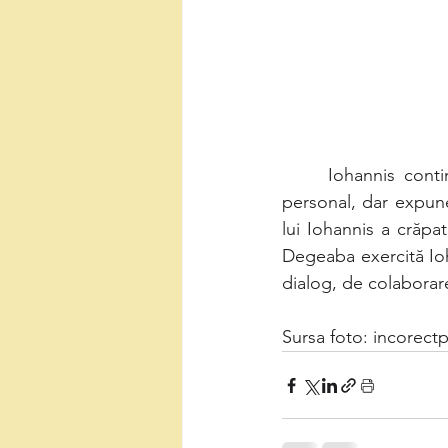
     Iohannis continuă să discrediteze funcţia prezidenţială. Nu doar că se face de râs 
personal, dar expune
lui Iohannis a crăpat
Degeaba exercită Ioha
dialog, de colaborare
Sursa foto: incorectp