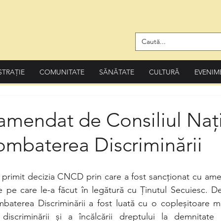
STRAȚIE
COMUNITATE
SĂNĂTATE
CULTURĂ
EVENIM
amendat de Consiliul Naț
ombaterea Discriminării
le pe care le-a făcut în legătură cu Ținutul Secuiesc. Dec
aterea Discriminării a fost luată cu o copleșitoare maj
discriminării și a încălcării dreptului la demnitate p