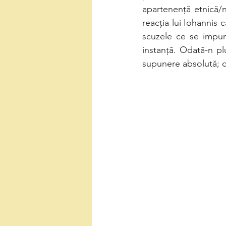
apartenență etnică/n
reacția lui Iohannis 
scuzele ce se impun
instanță. Odată-n p
supunere absolută; ce