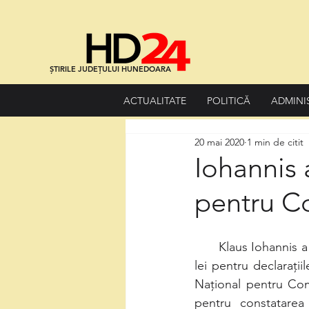
ȘTIRILE JUDEȚULUI HUNEDOARA
ACTUALITATE
POLITICĂ
ADMINI
20 mai 2020
1 min de citit
Iohannis 
pentru C
      Klaus Iohannis a primit decizia CNCD prin care a fost sancționat cu amendă de 5000 de 
lei pentru declarații
Național pentru Comb
pentru constatarea 