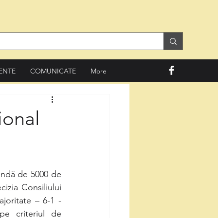
ENTE
COMUNICATE
More
ional
izia Consiliului 
oritate – 6-1 - 
e criteriul de 