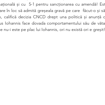
ațională și cu  5-1 pentru sancționarea cu amendă! Este
care în loc să admită greșeala gravă pe care  făcut-o și să
, califică decizia CNCD drept una politică și anunță c
lus Iohannis face dovada comportamentului său de vătaf
 nu-i este pe plac lui Iohannis, ori nu există ori e greșit!