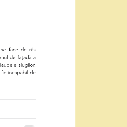
mul de fațadă a 
audele slugilor. 
fie incapabil de 