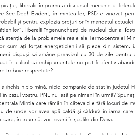
pirație, liberalii împrumută discursul mecanic al liderul
e-See-Dee! Evident, în mintea lor, PSD e vinovat pentr
probabil și pentru explozia prețurilor în mandatul actualei 
ienilor”, liberalii îngenuncheați de nucleul dur al fost
tă atenția de la problemele reale ale Termocentralei Mint
r cum ați forțat energeticienii să plece din sistem, i
eni dispuși să amâne preavizul cu 30 de zile pentru că
luat în calcul că echipamentele nu pot fi efectiv abando
re trebuie respectate?
 a închis nicio mină, nicio companie de stat în județul H
și în cazul vostru. PNL nu lasă pe nimeni în urmă? Spuneți
entrala Mintia care rămân în câteva zile fără locuri de m
iu de unde vor avea apă caldă și căldură în iarna care v
or care, în toamnă, vor reveni în școlile din Deva.