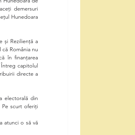
an Hunedoara de 
ceți demersuri 
dețul Hunedoara 
și Reziliență a 
l că România nu 
 în finanțarea 
ntreg capitolul 
buirii directe a 
a electorală din 
 Pe scurt oferiți 
a atunci o să vă 