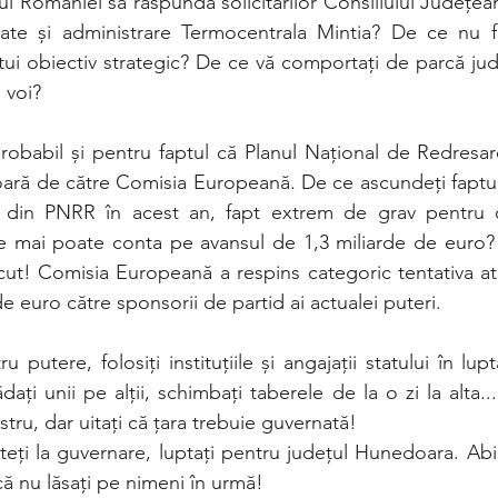
l României să răspundă solicitărilor Consiliului Județe
tate și administrare Termocentrala Mintia? De ce nu fa
tui obiectiv strategic? De ce vă comportați de parcă ju
 voi? 
robabil și pentru faptul că Planul Național de Redresare 
 oară de către Comisia Europeană. De ce ascundeți faptu
 din PNRR în acest an, fapt extrem de grav pentru că
 se mai poate conta pe avansul de 1,3 miliarde de euro? Î
ut! Comisia Europeană a respins categoric tentativa atri
e euro către sponsorii de partid ai actualei puteri.
 putere, folosiți instituțiile și angajații statului în lupt
dați unii pe alții, schimbați taberele de la o zi la alta...
istru, dar uitați că țara trebuie guvernată! 
teți la guvernare, luptați pentru județul Hunedoara. Abi
ă nu lăsați pe nimeni în urmă!