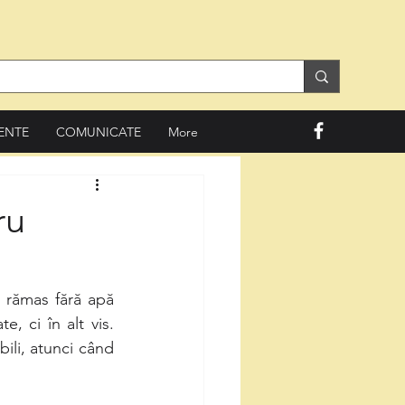
ENTE
COMUNICATE
More
ru
u rămas fără apă 
e, ci în alt vis. 
li, atunci când 