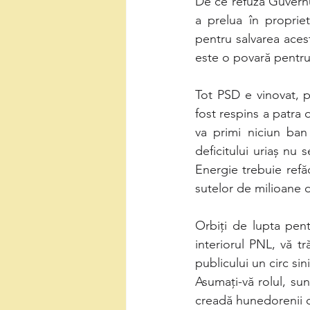
De ce refuză Guvernu
a prelua în proprie
pentru salvarea aces
este o povară pentru
Tot PSD e vinovat, p
fost respins a patra
va primi niciun ban
deficitului uriaș nu
Energie trebuie refăc
sutelor de milioane d
Orbiți de lupta pentru
interiorul PNL, vă tră
publicului un circ sin
Asumați-vă rolul, sun
creadă hunedorenii c