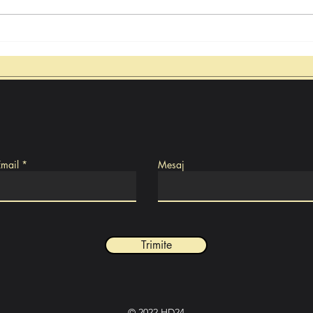
Proiect de lege inițiat de
Când
deputatul PSD Hunedoara,
febr
Natalia Intotero, pentru
inves
despăgubiri la valoarea reală
sena
a locuințelor distruse de
Mari
calamități
Email
Mesaj
Trimite
© 2022 HD24