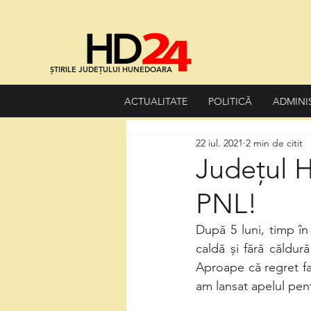
ȘTIRILE JUDEȚULUI HUNEDOARA
ACTUALITATE
POLITICĂ
ADMINI
22 iul. 2021
2 min de citit
Județul 
PNL!
După 5 luni, timp în 
caldă și fără căldură (
Aproape că regret fa
am lansat apelul pen