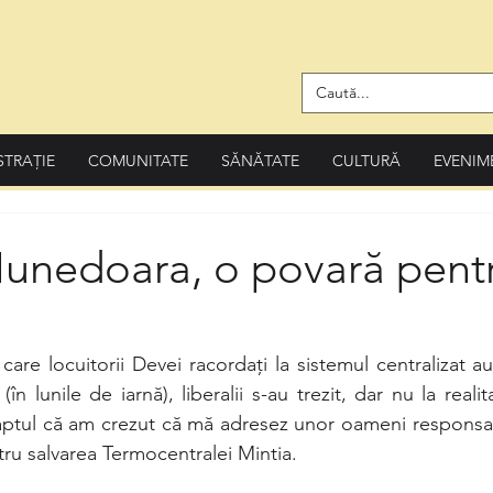
STRAȚIE
COMUNITATE
SĂNĂTATE
CULTURĂ
EVENIM
Hunedoara, o povară pent
care locuitorii Devei racordați la sistemul centralizat a
în lunile de iarnă), liberalii s-au trezit, dar nu la realitat
ptul că am crezut că mă adresez unor oameni responsabi
tru salvarea Termocentralei Mintia.