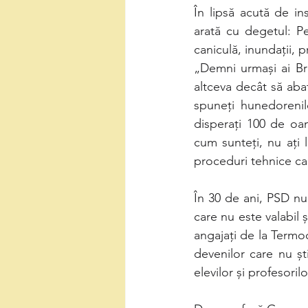
În lipsă acută de ins
arată cu degetul: Pe
caniculă, inundații, 
„Demni urmași ai Brăt
altceva decât să aba
spuneți hunedorenilo
disperați 100 de oam
cum sunteți, nu ați 
proceduri tehnice ca
În 30 de ani, PSD nu
care nu este valabil 
angajați de la Termoc
devenilor care nu șt
elevilor și profesoril