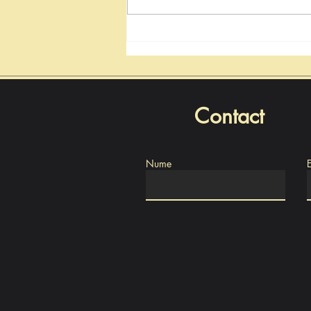
Natalia Intotero, de Ziua
Minerului: „Respectul pentru
mineri înseamnă decizii care
protejează Valea Jiului și
viitorul regiunii”
Contact
Nume