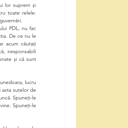
ui lor suprem și 
u toate relele: 
guvernări. 
ului PDL, nu fac 
ia. De ce nu le 
ar acum căutați 
, iresponsabili 
nate și că sunt 
unedoara, lucru 
 asta sutelor de 
uncă. Spuneți-le 
ine. Spuneți-le 