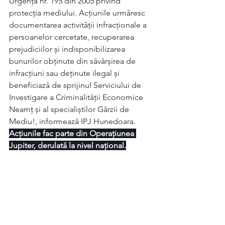
Urgenţă nr. 195 din 2005 privind 
protecţia mediului. Acțiunile urmăresc 
documentarea activității infracționale a 
persoanelor cercetate, recuperarea 
prejudiciilor și indisponibilizarea 
bunurilor obținute din săvârșirea de 
infracțiuni sau deținute ilegal și 
beneficiază de sprijinul Serviciului de 
Investigare a Criminalității Economice 
Neamț și al specialiștilor Gărzii de 
Mediu!, informează IPJ Hunedoara.
Acțiunile fac parte din Operațiunea 
Jupiter, derulată la nivel național.