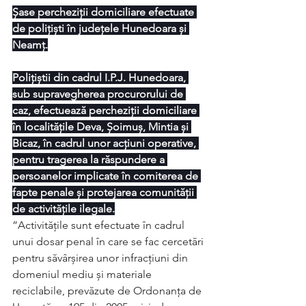
Șase percheziții domiciliare efectuate 
de polițiști în județele Hunedoara și 
Neamț.
Polițiștii din cadrul I.P.J. Hunedoara, 
sub supravegherea procurorului de 
caz, efectuează percheziții domiciliare 
în localitățile Deva, Șoimuș, Mintia și 
Bicaz, în cadrul unor acțiuni operative, 
pentru tragerea la răspundere a 
persoanelor implicate în comiterea de 
fapte penale și protejarea comunității 
de activitățile ilegale.
”Activitățile sunt efectuate în cadrul 
unui dosar penal în care se fac cercetări 
pentru săvârșirea unor infracțiuni din 
domeniul mediu și materiale 
reciclabile, prevăzute de Ordonanţa de 