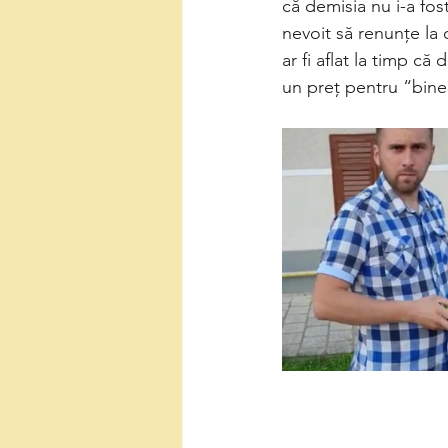
că demisia nu i-a fost 
nevoit să renunțe la 
ar fi aflat la timp că 
un preț pentru “bine