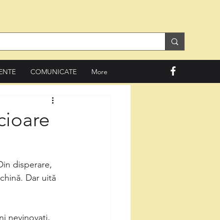
ENTE
COMUNICATE
More
cioare
in disperare, 
chină. Dar uită 
ni nevinovați, 