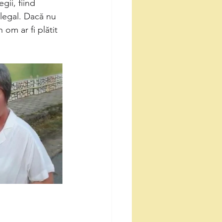
gii, fiind 
 legal. Dacă nu 
 om ar fi plătit 