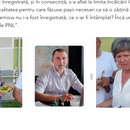
înregistrată, și în consecință, s-a aflat la limita încălcării le
calitatea pentru care făcuse pașii necesari ca să o obțină
demisia nu i-a fost înregistrată, ce s-ar fi întâmplat? Încă un
le PNL”.