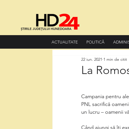
ȘTIRILE JUDEȚULUI HUNEDOARA
ACTUALITATE
POLITICĂ
ADMINI
22 iun. 2021
1 min de citit
La Romos,
Campania pentru aleg
PNL sacrifică oameni,
un lucru – oamenii vă
Când ajungi să îți exp