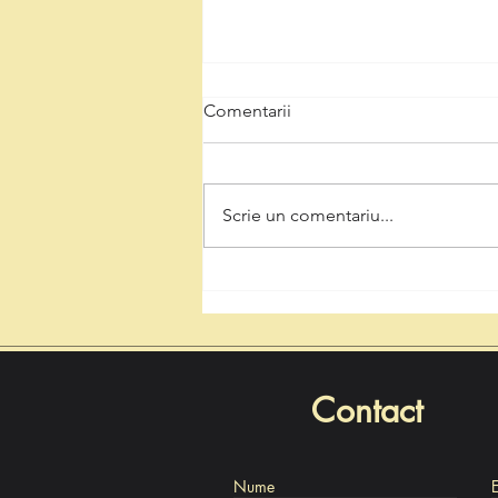
Comentarii
Scrie un comentariu...
Natalia Intotero, de Ziua
Minerului: „Respectul pentru
mineri înseamnă decizii care
protejează Valea Jiului și
viitorul regiunii”
Contact
Nume