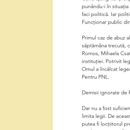
punându-i în situația
faci politică. Iar pol
Funcționar public di
Primul caz de abuz a
săptămâna trecută, c
Romos, Mihaela Csatl
instituției. Potrivit 
Omul a încălcat legea
Pentru PNL. 
Demisii ignorate de 
Dar nu a fost suficie
limita legii. De ace
putea fi locțiitorul 