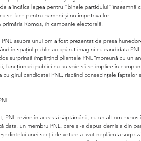
 de a încălca legea pentru “binele partidului” înseamnă că
itica se face pentru oameni și nu împotriva lor. 
n primăria Romos, în campanie electorală. 
l PNL asupra unui om a fost prezentat de presa hunedor
ând în spațiul public au apărut imagini cu candidata PNL 
os surprinsă împărțind pliantele PNL împreună cu un ang
legii, funcționarii publici nu au voie să se implice în campan
 cu girul candidatei PNL, riscând consecințele faptelor s
PNL 
nt, PNL revine în această săptămână, cu un alt om expus în
astă data, un membru PNL, care și-a depus demisia din par
președintelui unei secții de votare a avut neplăcuta surpriz