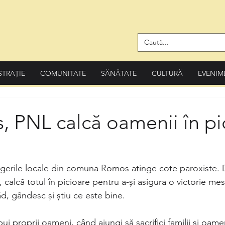
STRAȚIE
COMUNITATE
SĂNĂTATE
CULTURĂ
EVENIM
 PNL calcă oamenii în pi
erile locale din comuna Romos atinge cote paroxiste. D
 calcă totul în picioare pentru a-și asigura o victorie mes
d, gândesc și știu ce este bine. 
ui proprii oameni, când ajungi să sacrifici familii și oame