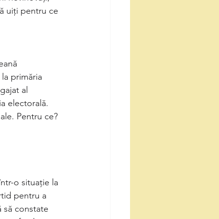
 uiți pentru ce 
eană 
la primăria 
ajat al 
ia electorală. 
ale. Pentru ce? 
tr-o situație la 
tid pentru a 
ă să constate 