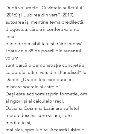
După volumele „Cuvintele sufletului” 
(2016) și „Iubirea din vers” (2019),
autoarea își menține tema predilectă, 
dragostea, căreia îi conferă valențe 
lirice
pline de sensibilitate și trăire intensă. 
Toate cele 88 de poezii din recentul 
volum
sunt parcă o demonstrație concretă a 
celebrului ultim vers din „Paradisul” lui
Dante: „Dragostea care pune în 
mișcare soarele și astrele”.
Deși este economist prin formație, om 
al rigorii și al calculelor reci,
Daciana Cosmina Lazăr are sufletul 
mereu deschis spre visare, spre 
meditație și,
mai ales, spre iubire. Această iubire o 