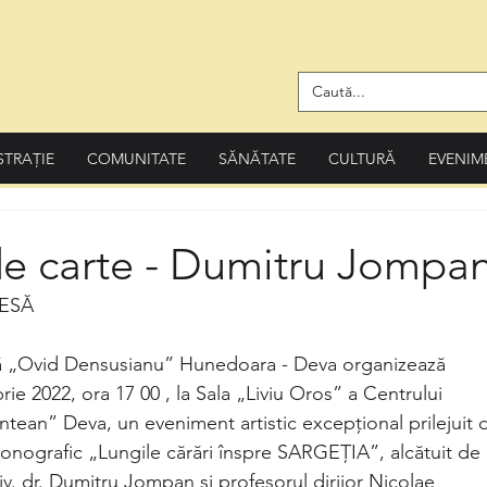
STRAȚIE
COMUNITATE
SĂNĂTATE
CULTURĂ
EVENIM
de carte - Dumitru Jompa
ESĂ
ă „Ovid Densusianu” Hunedoara - Deva organizează
ie 2022, ora 17 00 , la Sala „Liviu Oros” a Centrului
tean” Deva, un eveniment artistic excepțional prilejuit 
onografic „Lungile cărări înspre SARGEȚIA”, alcătuit de
v. dr. Dumitru Jompan și profesorul dirijor Nicolae