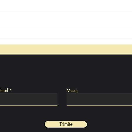
Lunc
Ghelari – dialog instituțional
pentru dezvoltarea
colab
oportunităților dedicate
spriji
tinerilor
comu
Email
Mesaj
Trimite