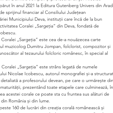
părut în anul 2021 la Editura Gutenberg Univers din Arad
e sprijinul financiar al Consiliului Județean
riei Municipiului Deva, instituții care încă de la bun
ctivitatea Coralei „Sargeția” din Deva, fondată de
cobescu.
 Coralei „Sargeția” este cea de-a nouăzecea carte
l muzicolog Dumitru Jompan, folclorist, compozitor și
unoscător al tezaurului folcloric românesc, în special al
a Coralei „Sargeția” este strâns legată de numele
orului Nicolae Icobescu, autorul monografiei și-a structura
 detaliată a profesorului devean, pe care o urmărește di
i maturității, prezentând toate etapele care culminează, î
area acestei corale ce poate sta cu fruntea sus alături de
 din România și din lume.
peste 160 de lucrări din creația corală românească și