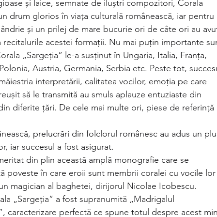
igioase și laice, semnate de iluștri compozitori, Corala
 un drum glorios în viața culturală românească, iar pentru
ndrie și un prilej de mare bucurie ori de câte ori au avu
la recitalurile acestei formații. Nu mai puțin importante su
rala „Sargeția” le-a susținut în Ungaria, Italia, Franța,
olonia, Austria, Germania, Serbia etc. Peste tot, succes
ăiestria interpretării, calitatea vocilor, emoția pe care
au reușit să le transmită au smuls aplauze entuziaste din
in diferite țări. De cele mai multe ori, piese de referință
ânească, prelucrări din folclorul românesc au adus un plu
or, iar succesul a fost asigurat.
meritat din plin această amplă monografie care se
tă poveste în care eroii sunt membrii coralei cu vocile lor
 un magician al baghetei, dirijorul Nicolae Icobescu.
ala „Sargeția” a fost supranumită „Madrigalul
, caracterizare perfectă ce spune totul despre acest mi