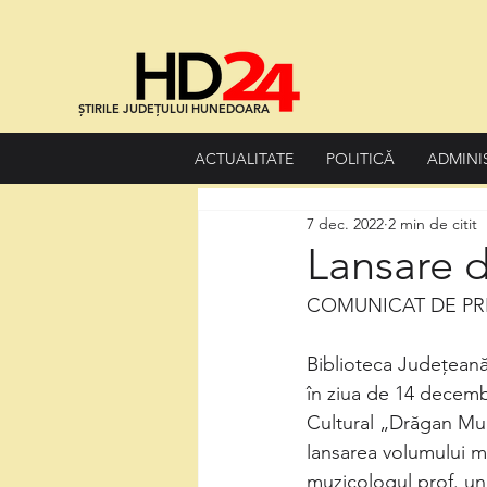
ȘTIRILE JUDEȚULUI HUNEDOARA
ACTUALITATE
POLITICĂ
ADMINI
7 dec. 2022
2 min de citit
Lansare 
COMUNICAT DE PR
Biblioteca Județean
în ziua de 14 decembr
Cultural „Drăgan Mun
lansarea volumului m
muzicologul prof. uni