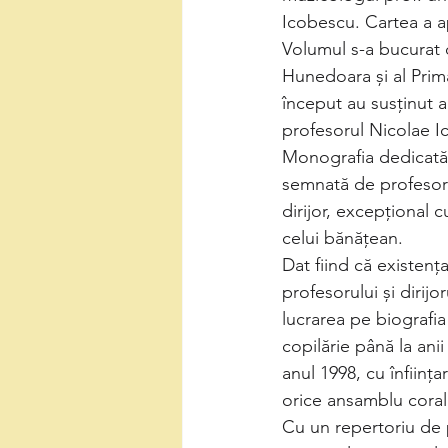
Icobescu. Cartea a a
Volumul s-a bucurat d
Hunedoara și al Primă
început au susținut a
profesorul Nicolae I
Monografia dedicată
semnată de profesoru
dirijor, excepțional c
celui bănățean.
Dat fiind că existenț
profesorului și dirij
lucrarea pe biografia
copilărie până la ani
anul 1998, cu înființ
orice ansamblu coral
Cu un repertoriu de 