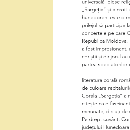
universală, piese rel
„Sargeția” și-a croit
hunedoreni este o mâ
prilejul să participe 
concertele pe care Co
Republica Moldova, P
a fost impresionant, m
coriștii și dirijorul 
partea spectatorilor d
literatura corală rom
de culoare recitaluril
Corala „Sargeția” a 
citește ca o fascinan
minunate, dirijați de
Pe drept cuvânt, Cor
județului Hunedoara”