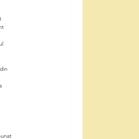
t
nt
ul
 din
s
nunat