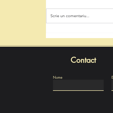
Scrie un comentariu...
De la mină la natură:
Ecologizarea și reconversia
carierei Teliucu Inferior într-un
spațiu verde
Contact
Nume