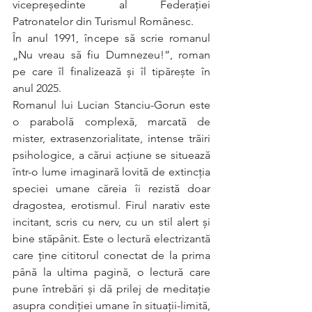
vicepreședinte al Federației 
Patronatelor din Turismul Românesc.
În anul 1991, începe să scrie romanul 
„Nu vreau să fiu Dumnezeu!”, roman 
pe care îl finalizează și îl tipărește în 
anul 2025.
Romanul lui Lucian Stanciu-Gorun este 
o parabolă complexă, marcată de 
mister, extrasenzorialitate, intense trăiri 
psihologice, a cărui acțiune se situează 
într-o lume imaginară lovită de extincția 
speciei umane căreia îi rezistă doar 
dragostea, erotismul. Firul narativ este 
incitant, scris cu nerv, cu un stil alert și 
bine stăpânit. Este o lectură electrizantă 
care ține cititorul conectat de la prima 
până la ultima pagină, o lectură care 
pune întrebări și dă prilej de meditație 
asupra condiției umane în situații-limită, 