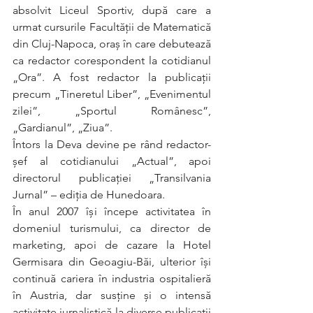
absolvit Liceul Sportiv, după care a 
urmat cursurile Facultății de Matematică 
din Cluj-Napoca, oraș în care debutează 
ca redactor corespondent la cotidianul 
„Ora”. A fost redactor la publicații 
precum „Tineretul Liber”, „Evenimentul 
zilei”, „Sportul Românesc”, 
„Gardianul”, „Ziua”.
Întors la Deva devine pe rând redactor-
șef al cotidianului „Actual”, apoi 
directorul publicației „Transilvania 
Jurnal” – ediția de Hunedoara.
În anul 2007 își începe activitatea în 
domeniul turismului, ca director de 
marketing, apoi de cazare la Hotel 
Germisara din Geoagiu-Băi, ulterior își 
continuă cariera în industria ospitalieră 
în Austria, dar susține și o intensă 
activitate jurnalistică la diverse publicații 