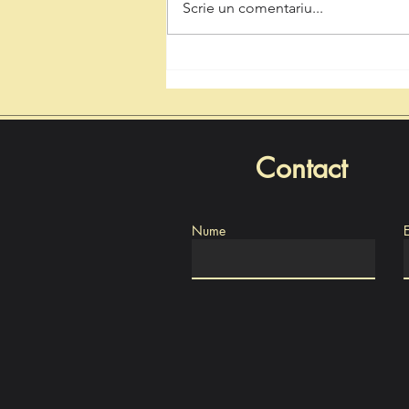
Scrie un comentariu...
Natalia Intotero, de Ziua
Minerului: „Respectul pentru
mineri înseamnă decizii care
protejează Valea Jiului și
viitorul regiunii”
Contact
Nume