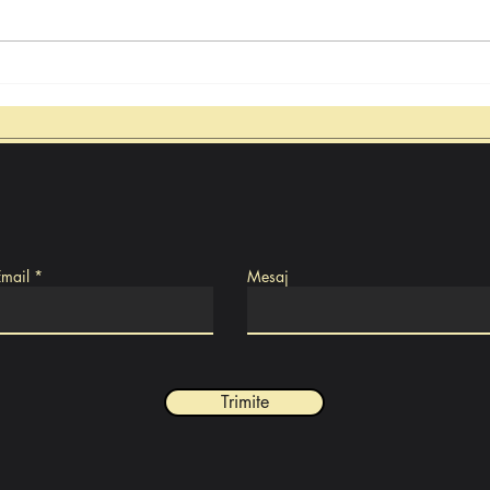
De la mină la natură:
Ghela
pent
Ecologizarea și reconversia
carierei Teliucu Inferior într-un
oport
tiner
spațiu verde
Email
Mesaj
Trimite