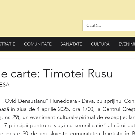
STRAȚIE
COMUNITATE
SĂNĂTATE
CULTURĂ
EVENIM
e carte: Timotei Rusu
ESĂ
 „Ovid Densusianu” Hunedoara - Deva, cu sprijinul Consi
ză în ziua de 4 aprilie 2025, ora 1700, la Centrul Creșt
ș, nr. 29), un eveniment cultural-spiritual de excepție: la
tă. 7 principii pentru o viață cu semnificație” al cărui au
e peste 30 de ani slujește comunitatea baptistă în Bis