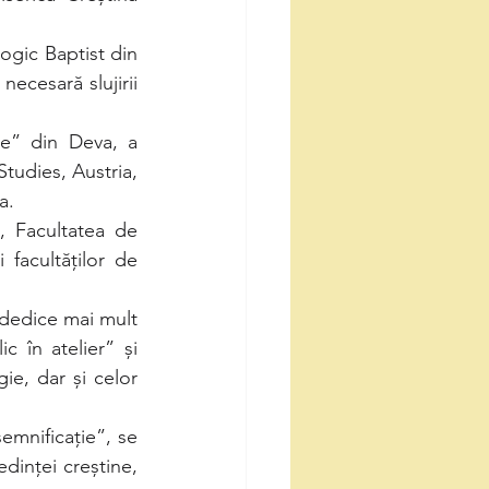
ogic Baptist din 
ecesară slujirii 
me” din Deva, a 
tudies, Austria, 
a.
, Facultatea de 
 facultăților de 
 dedice mai mult 
c în atelier” și 
e, dar și celor 
emnificație”, se 
inței creștine, 