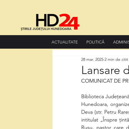
ȘTIRILE JUDEȚULUI HUNEDOARA
ACTUALITATE
POLITICĂ
ADMINI
28 mar. 2025
2 min de citit
Lansare d
COMUNICAT DE PR
Biblioteca Județeană
Hunedoara, organizea
Deva (str. Petru Rare
intitulat „Înspre țin
Rusu, pastor care d