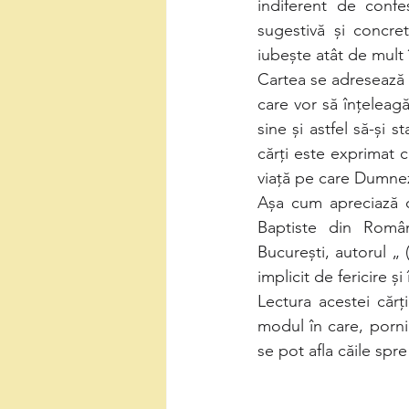
indiferent de confe
sugestivă și concre
iubește atât de mult 
Cartea se adresează t
care vor să înțeleag
sine și astfel să-și s
cărți este exprimat c
viață pe care Dumnez
Așa cum apreciază co
Baptiste din Români
București, autorul „ 
implicit de fericire și
Lectura acestei cărți
modul în care, pornin
se pot afla căile spr