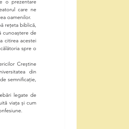
e o prezentare 
atorul care ne 
rea oamenilor. 
 rețeta biblică, 
ă cunoaștere de 
a citirea acestei 
călătoria spre o 
icilor Creștine 
versitatea din 
de semnificație, 
rebări legate de 
ită viața și cum 
confesiune.