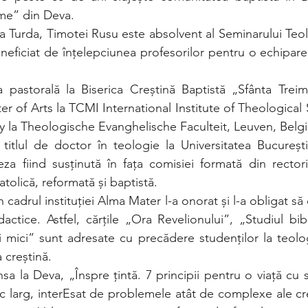
ime” din Deva.
a Turda, Timotei Rusu este absolvent al Seminarului Teol
eficiat de înțelepciunea profesorilor pentru o echipare n
      
ea pastorală la Biserica Creștină Baptistă „Sfânta Trei
ter of Arts la TCMI International Institute of Theological S
y la Theologische Evanghelische Faculteit, Leuven, Belgi
titlul de doctor în teologie la Universitatea București
za fiind susținută în fața comisiei formată din rectorii
tolică, reformată și baptistă.
n cadrul instituției Alma Mater l-a onorat și l-a obligat să
actice. Astfel, cărțile „Ora Revelionului”, „Studiul bibli
 mici” sunt adresate cu precădere studenților la teologi
 creștină.
sa la Deva, „Înspre țintă. 7 principii pentru o viață cu s
c larg, interEsat de problemele atât de complexe ale cred