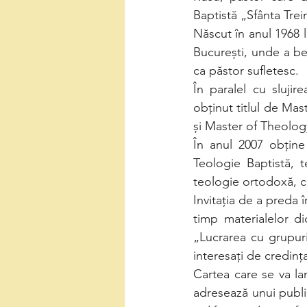
Baptistă „Sfânta Tre
Născut în anul 1968 l
București, unde a ben
ca păstor sufletesc.    
În paralel cu slujir
obținut titlul de Mas
și Master of Theolog
În anul 2007 obține 
Teologie Baptistă, te
teologie ortodoxă, ca
Invitația de a preda î
timp materialelor did
„Lucrarea cu grupuri
interesați de credința
Cartea care se va lan
adresează unui publi