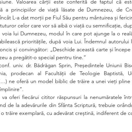
siune. Valoarea cărții este conferită de faptul că est
tă a principiilor de viață lăsate de Dumnezeu, de Cre
încât L-a dat morții pe Fiul Său pentru mântuirea și ferici
uturor celor care vor să aibă o viață cu semnificație, după
ă voia lui Dumnezeu, modul în care pot ajunge la o real
tabilească prioritățile, după voia Lui. Îndemnul autorului l
oncis și convingător: „Deschide această carte și începe 
eu a pregătit-o special pentru tine.”
nf. univ. dr. Bădrăgan Sprin, Președintele Uniunii Biser
a, prodecan al Facultății de Teologie Baptistă, Uni
(…) ne oferă un model biblic de trăire a unei vieți pline 
 împlinire”.
 va oferi fiecărui cititor răspunsuri la nenumăratele înt
d de la adevărurile din Sfânta Scriptură, trebuie orându
e o trăire exemplară, cu adevărat creștină, indiferent de 