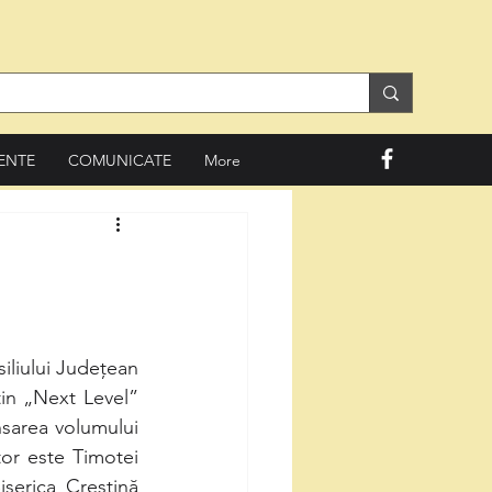
ENTE
COMUNICATE
More
liului Județean 
in „Next Level” 
nsarea volumului 
tor este Timotei 
erica Creștină 