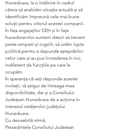
Hunedoara, la o întâlnire în cadrul 
căreia să analizăm situația actuală și să 
identificăm împreună cele mai bune 
soluții pentru viitorul acestei companii.
În fața angajaților CEH și în fața 
hunedorenilor suntem datori să trecem 
peste simpatii și orgolii, să uităm lupta 
politică pentru a răspunde așteptărilor 
celor care și-au pus încrederea în noi, 
indiferent de funcțiile pe care le 
ocupăm.
În speranța că veți răspunde acestei 
invitații, vă asigur de întreaga mea 
disponibilitate, dar și a Consiliului 
Județean Hunedoara de a acționa în 
interesul cetățenilor județului 
Hunedoara. 
Cu deosebită stimă,
Președintele Consiliului Județean 