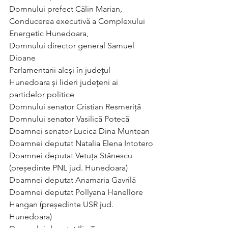
Domnului prefect Călin Marian,
Conducerea executivă a Complexului 
Energetic Hunedoara,
Domnului director general Samuel 
Dioane
Parlamentarii aleși în județul 
Hunedoara și lideri județeni ai 
partidelor politice
Domnului senator Cristian Resmeriță
Domnului senator Vasilică Potecă
Doamnei senator Lucica Dina Muntean
Doamnei deputat Natalia Elena Intotero
Doamnei deputat Vetuța Stănescu 
(președinte PNL jud. Hunedoara)
Doamnei deputat Anamaria Gavrilă
Doamnei deputat Pollyana Hanellore 
Hangan (președinte USR jud. 
Hunedoara)