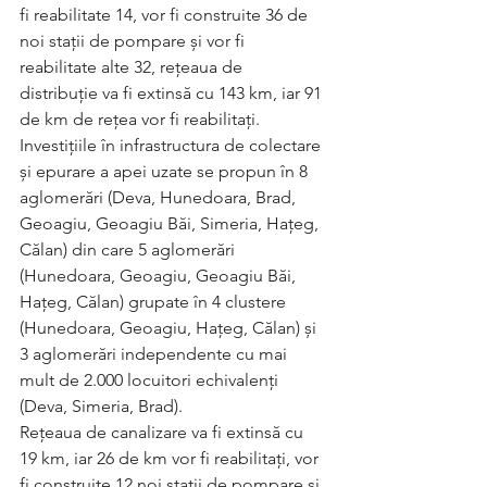
fi reabilitate 14, vor fi construite 36 de 
noi stații de pompare și vor fi 
reabilitate alte 32, rețeaua de 
distribuție va fi extinsă cu 143 km, iar 91 
de km de rețea vor fi reabilitați.
Investițiile în infrastructura de colectare 
și epurare a apei uzate se propun în 8 
aglomerări (Deva, Hunedoara, Brad, 
Geoagiu, Geoagiu Băi, Simeria, Hațeg, 
Călan) din care 5 aglomerări 
(Hunedoara, Geoagiu, Geoagiu Băi, 
Hațeg, Călan) grupate în 4 clustere 
(Hunedoara, Geoagiu, Hațeg, Călan) și 
3 aglomerări independente cu mai 
mult de 2.000 locuitori echivalenți 
(Deva, Simeria, Brad).
Rețeaua de canalizare va fi extinsă cu 
19 km, iar 26 de km vor fi reabilitați, vor 
fi construite 12 noi stații de pompare și 