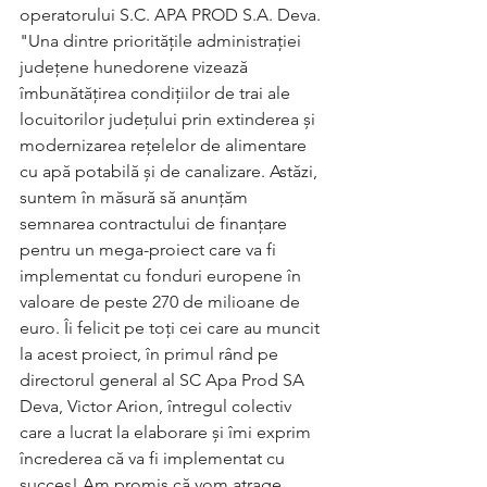
operatorului S.C. APA PROD S.A. Deva.
"Una dintre prioritățile administrației 
județene hunedorene vizează 
îmbunătățirea condițiilor de trai ale 
locuitorilor județului prin extinderea și 
modernizarea rețelelor de alimentare 
cu apă potabilă și de canalizare. Astăzi, 
suntem în măsură să anunțăm 
semnarea contractului de finanțare 
pentru un mega-proiect care va fi 
implementat cu fonduri europene în 
valoare de peste 270 de milioane de 
euro. Îi felicit pe toți cei care au muncit 
la acest proiect, în primul rând pe 
directorul general al SC Apa Prod SA 
Deva, Victor Arion, întregul colectiv 
care a lucrat la elaborare și îmi exprim 
încrederea că va fi implementat cu 
succes! Am promis că vom atrage 