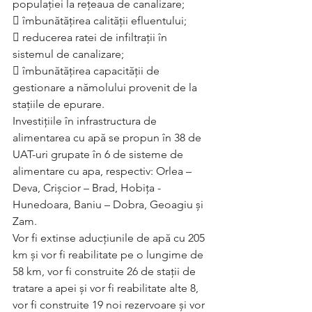
populației la rețeaua de canalizare;
 îmbunătăţirea calităţii efluentului;
 reducerea ratei de infiltraţii în 
sistemul de canalizare;
 îmbunătăţirea capacităţii de 
gestionare a nămolului provenit de la 
staţiile de epurare.
Investițiile în infrastructura de 
alimentarea cu apă se propun în 38 de 
UAT-uri grupate în 6 de sisteme de 
alimentare cu apa, respectiv: Orlea – 
Deva, Crișcior – Brad, Hobița - 
Hunedoara, Baniu – Dobra, Geoagiu și 
Zam.
Vor fi extinse aducțiunile de apă cu 205 
km și vor fi reabilitate pe o lungime de 
58 km, vor fi construite 26 de stații de 
tratare a apei și vor fi reabilitate alte 8, 
vor fi construite 19 noi rezervoare și vor 