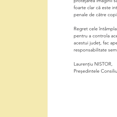
protejarea imaginii sa
foarte clar că este in
penale de către copil
Regret cele întâmplat
pentru a controla ac
acestui județ, fac ape
responsabilitate semn
Laurențiu NISTOR,
Președintele Consil