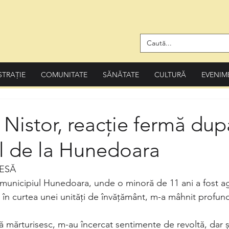
STRAȚIE
COMUNITATE
SĂNĂTATE
CULTURĂ
EVENIM
 Nistor, reacție fermă dup
l de la Hunedoara
ESĂ
 municipiul Hunedoara, unde o minoră de 11 ani a fost a
 în curtea unei unități de învățământ, m-a mâhnit profund
vă mărturisesc, m-au încercat sentimente de revoltă, dar ș