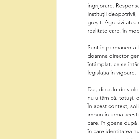
îngrijorare. Responsab
instituții deopotrivă
greșit. Agresivitatea 
realitate care, în mod
Sunt în permanentă l
doamna director gen
întâmplat, ce se întâ
legislația în vigoare.
Dar, dincolo de viole
nu uităm că, totuși, 
În acest context, soli
impun în urma acestui
care, în goana după s
în care identitatea nu