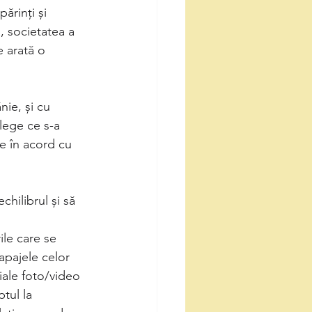
ărinți și 
, societatea a 
e arată o 
ie, și cu 
ege ce s-a 
ie în acord cu 
hilibrul și să 
ile care se 
apajele celor 
iale foto/video 
tul la 