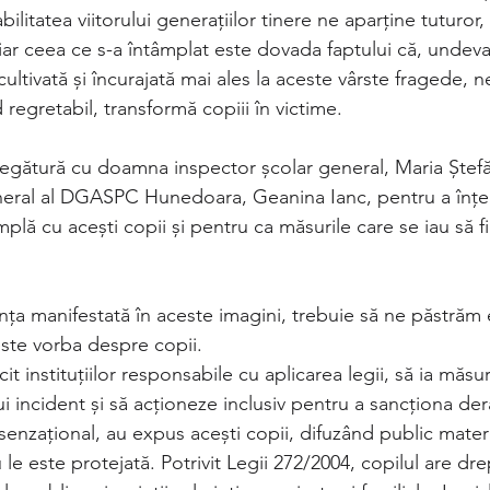
ilitatea viitorului generațiilor tinere ne aparține tuturor, p
, iar ceea ce s-a întâmplat este dovada faptului că, undeva
cultivată și încurajată mai ales la aceste vârste fragede, n
 regretabil, transformă copiii în victime. 
egătură cu doamna inspector școlar general, Maria Ștefăn
eral al DGASPC Hunedoara, Geanina Ianc, pentru a înțel
mplă cu acești copii și pentru ca măsurile care se iau să f
nța manifestată în aceste imagini, trebuie să ne păstrăm ec
este vorba despre copii. 
cit instituțiilor responsabile cu aplicarea legii, să ia măsur
 incident și să acționeze inclusiv pentru a sancționa der
enzațional, au expus acești copii, difuzând public mater
 le este protejată. Potrivit Legii 272/2004, copilul are drep