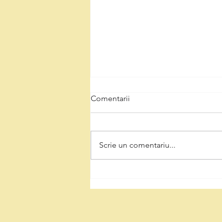
Comentarii
Scrie un comentariu...
Natalia Intotero, de Ziua
Minerului: „Respectul pentru
mineri înseamnă decizii care
protejează Valea Jiului și
viitorul regiunii”