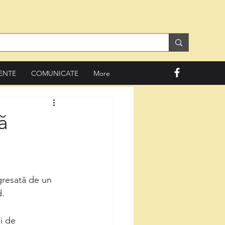
ENTE
COMUNICATE
More
ă
gresată de un 
. 
i de 