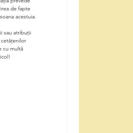
slația prevede 
şirea de fapte 
rsoana acestuia.
 sau atribuții 
cetățenilor 
ze cu multă 
icol!