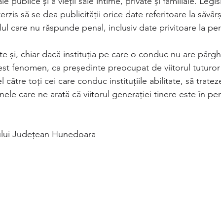
le publice şi a vieţii sale intime, private şi familiale. Legi
terzis să se dea publicităţii orice date referitoare la săvâr
ul care nu răspunde penal, inclusiv date privitoare la pe
e și, chiar dacă instituția pe care o conduc nu are pârghii
est fenomen, ca președinte preocupat de viitorul tuturor 
l către toți cei care conduc instituțiile abilitate, să trate
ele care ne arată că viitorul generației tinere este în per
iului Județean Hunedoara