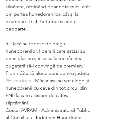
sănătate, obținând doar note mici: atât 
din partea hunedorenilor, cât și la 
examene. Trist. Ar trebui să stea 
deoparte . 
5. Dacă se topesc de dragul 
hunedorenilor, liberalii care astăzi au 
prins glas au șansa ca la rectificarea 
bugetară să-l convingă pe premierul 
Florin Cîțu să aloce bani pentru județul 
#Hunedoara
. Măcar așa se vor alege și 
hunedorenii cu ceva din tot circul din 
PNL la care asistăm de câteva 
săptămâni.
Costel AVRAM - Administratorul Public 
al Consiliului Judetean Hunedoara