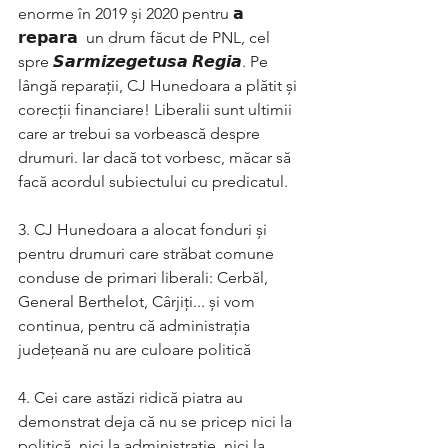
enorme în 2019 și 2020 pentru 𝗮 
𝗿𝗲𝗽𝗮𝗿𝗮  un drum făcut de PNL, cel 
spre 𝙎𝙖𝙧𝙢𝙞𝙯𝙚𝙜𝙚𝙩𝙪𝙨𝙖 𝙍𝙚𝙜𝙞𝙖. Pe 
lângă reparații, CJ Hunedoara a plătit și 
corecții financiare! Liberalii sunt ultimii 
care ar trebui sa vorbească despre 
drumuri. Iar dacă tot vorbesc, măcar să 
facă acordul subiectului cu predicatul. 
3. CJ Hunedoara a alocat fonduri și 
pentru drumuri care străbat comune 
conduse de primari liberali: Cerbăl, 
General Berthelot, Cârjiți... și vom 
continua, pentru că administrația 
județeană nu are culoare politică
4. Cei care astăzi ridică piatra au 
demonstrat deja că nu se pricep nici la 
politică, nici la administrație, nici la 