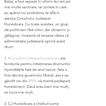
Balșa, a fost reparat în ultimii doi ani pe 
mai multe sectoare, iar zonele în care 
au apărut noi probleme se află în 
atenția Consiliului Județean 
Hunedoara. Cu toate acestea, un grup 
de politicieni fără viitor, dar obraznici și 
gălăgioși, încearcă să lanseze ideea că 
administrația județeană ignoră acest 
drum.
1. 
#ConsiliulJudețeanHunedoara
 are 
fondurile pentru întreținerea drumurilor 
înjumătățite față de anul trecut. Asta a 
fost decizia guvernului liberal, asa s-au 
gândit cei din 
#PNL
 că merită pedepsiți 
hunedorenii. Dacă erau bani mai mulți, 
se lucra mai mult. 
2. CJ Hunedoara a cheltuit sume 