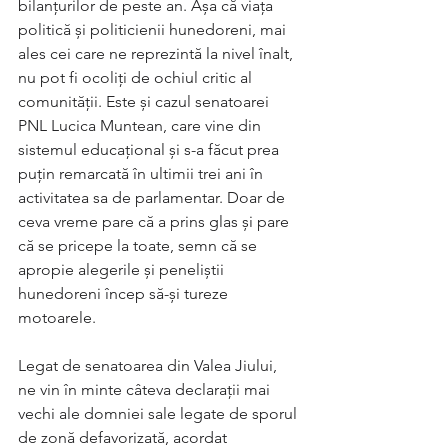
bilanțurilor de peste an. Așa că viața 
politică și politicienii hunedoreni, mai 
ales cei care ne reprezintă la nivel înalt, 
nu pot fi ocoliți de ochiul critic al 
comunității. Este și cazul senatoarei 
PNL Lucica Muntean, care vine din 
sistemul educațional și s-a făcut prea 
puțin remarcată în ultimii trei ani în 
activitatea sa de parlamentar. Doar de 
ceva vreme pare că a prins glas și pare 
că se pricepe la toate, semn că se 
apropie alegerile și peneliștii 
hunedoreni încep să-și tureze 
motoarele.
Legat de senatoarea din Valea Jiului, 
ne vin în minte câteva declarații mai 
vechi ale domniei sale legate de sporul 
de zonă defavorizată, acordat 