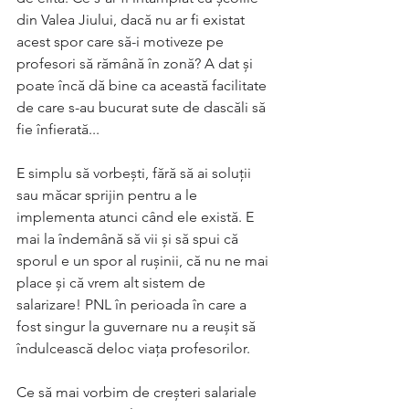
din Valea Jiului, dacă nu ar fi existat 
acest spor care să-i motiveze pe 
profesori să rămână în zonă? A dat și 
poate încă dă bine ca această facilitate 
de care s-au bucurat sute de dascăli să 
fie înfierată... 
E simplu să vorbești, fără să ai soluții 
sau măcar sprijin pentru a le 
implementa atunci când ele există. E 
mai la îndemână să vii și să spui că 
sporul e un spor al rușinii, că nu ne mai 
place și că vrem alt sistem de 
salarizare! PNL în perioada în care a 
fost singur la guvernare nu a reușit să 
îndulcească deloc viața profesorilor. 
Ce să mai vorbim de creșteri salariale 