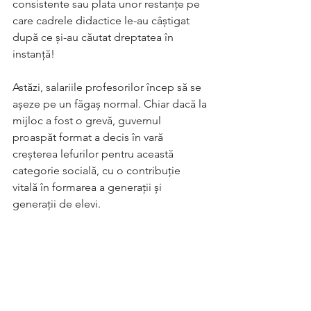
consistente sau plata unor restanțe pe 
care cadrele didactice le-au câștigat 
după ce și-au căutat dreptatea în 
instanță!
Astăzi, salariile profesorilor încep să se 
așeze pe un făgaș normal. Chiar dacă la 
mijloc a fost o grevă, guvernul 
proaspăt format a decis în vară 
creșterea lefurilor pentru această 
categorie socială, cu o contribuție 
vitală în formarea a generații și 
generații de elevi.