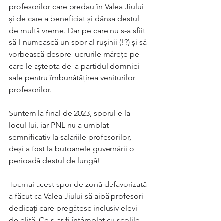
profesorilor care predau în Valea Jiului 
și de care a beneficiat și dânsa destul 
de multă vreme. Dar pe care nu s-a sfiit 
să-l numească un spor al rușinii (!?) și să 
vorbească despre lucrurile mărețe pe 
care le aștepta de la partidul domniei 
sale pentru îmbunătățirea veniturilor 
profesorilor. 
Suntem la final de 2023, sporul e la 
locul lui, iar PNL nu a umblat 
semnificativ la salariile profesorilor, 
deși a fost la butoanele guvernării o 
perioadă destul de lungă! 
Tocmai acest spor de zonă defavorizată 
a făcut ca Valea Jiului să aibă profesori 
dedicați care pregătesc inclusiv elevi 
de elită. Ce s-ar fi întâmplat cu școlile 