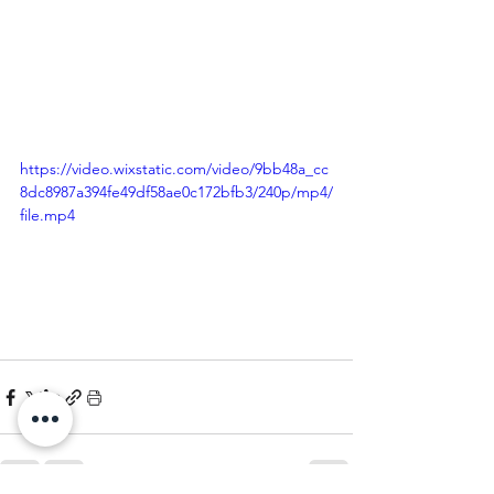
https://video.wixstatic.com/video/9bb48a_cc
8dc8987a394fe49df58ae0c172bfb3/240p/mp4/
file.mp4