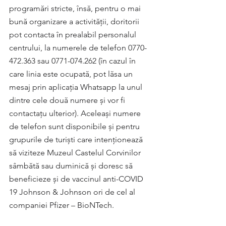
programări stricte, însă, pentru o mai 
bună organizare a activității, doritorii 
pot contacta în prealabil personalul 
centrului, la numerele de telefon 0770-
472.363 sau 0771-074.262 (în cazul în 
care linia este ocupată, pot lăsa un 
mesaj prin aplicația Whatsapp la unul 
dintre cele două numere și vor fi 
contactațu ulterior). Aceleași numere 
de telefon sunt disponibile și pentru 
grupurile de turiști care intenționează 
să viziteze Muzeul Castelul Corvinilor 
sâmbătă sau duminică și doresc să 
beneficieze și de vaccinul anti-COVID 
19 Johnson & Johnson ori de cel al 
companiei Pfizer – BioNTech.