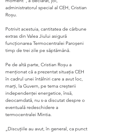
moment”, a declarat, joi, 
administratorul special al CEH, Cristian 
Roşu.
Potrivit acestuia, cantitatea de cărbune 
extras din Valea Jiului asigură 
funcţionarea Termocentralei Paroşeni 
timp de trei zile pe săptămână.
Pe de altă parte, Cristian Roşu a 
menţionat că a prezentat situaţia CEH 
în cadrul unei întâlniri care a avut loc, 
marţi, la Guvern, pe tema creşterii 
independenţei energetice, însă, 
deocamdată, nu s-a discutat despre o 
eventuală redeschidere a 
termocentralei Mintia.
„Discuţiile au avut, în general, ca punct 