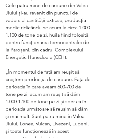
Cele patru mine de cărbune din Valea 
Jiului şi-au revenit din punctul de 
vedere al cantităţii extrase, producţia 
medie ridicându-se acum la circa 1.000-
1.100 de tone pe zi, huila fiind folosită 
pentru funcţionarea termocentralei de 
la Paroşeni, din cadrul Complexului 
Energetic Hunedoara (CEH).
„În momentul de faţă am reuşit să 
creştem producţia de cărbune. Faţă de 
perioada în care aveam 600-700 de 
tone pe zi, acum am reuşit să dăm 
1.000-1.100 de tone pe zi şi sper ca în 
perioada următoare să reuşim să dăm 
şi mai mult. Sunt patru mine în Valea 
Jiului, Lonea, Vulcan, Livezeni, Lupeni, 
şi toate funcţionează în acest 