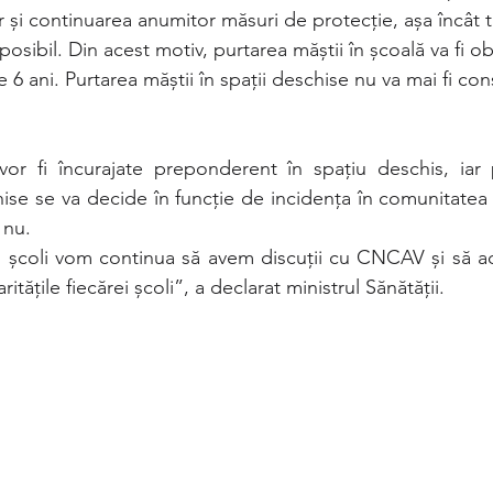
 și continuarea anumitor măsuri de protecție, așa încât 
osibil. Din acest motiv, purtarea măștii în școală va fi ob
 6 ani. Purtarea măștii în spații deschise nu va mai fi con
 vor fi încurajate preponderent în spațiu deschis, iar p
chise se va decide în funcție de incidența în comunitatea
 nu.
 școli vom continua să avem discuții cu CNCAV și să ad
ritățile fiecărei școli”, a declarat ministrul Sănătății.