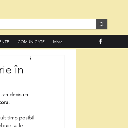
ENTE
COMUNICATE
More
ie în
 s-a decis ca 
tora.
lt timp posibil 
ebuie să le 