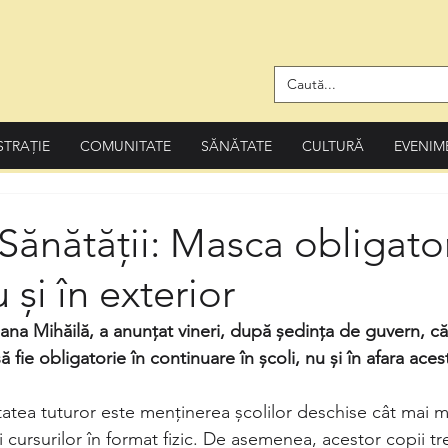
STRAȚIE
COMUNITATE
SĂNĂTATE
CULTURĂ
EVENIM
 Sănătății: Masca obligator
 și în exterior
Ioana Mihăilă, a anunțat vineri, după ședința de guvern, că
fie obligatorie în continuare în școli, nu și în afara aces
atea tuturor este menținerea școlilor deschise cât mai mu
ții cursurilor în format fizic. De asemenea, acestor copii tr