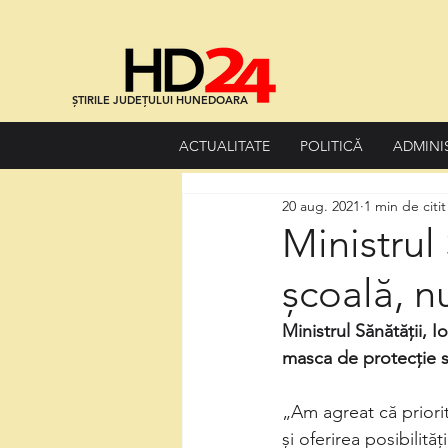
ȘTIRILE JUDEȚULUI HUNEDOARA
ACTUALITATE
POLITICĂ
ADMINI
20 aug. 2021
1 min de citit
Ministrul
școală, nu
Ministrul Sănătății, 
masca de protecție să 
„Am agreat că priorit
și oferirea posibilită