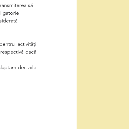
transmiterea să 
ligatorie 
siderată 
entru activități 
 respectivă dacă 
aptăm deciziile 