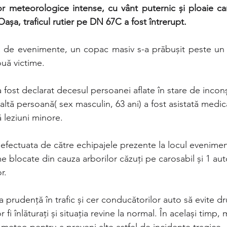
or meteorologice intense, cu vânt puternic și ploaie car
Oașa, traficul rutier pe DN 67C a fost întrerupt.
ită de evenimente, un copac masiv s-a prăbușit peste un a
ouă victime.
, a fost declarat decesul persoanei aflate în stare de incon
laltă persoană( sex masculin, 63 ani) a fost asistată medica
ă leziuni minore.
fectuata de către echipajele prezente la locul evenimentu
 blocate din cauza arborilor căzuți pe carosabil și 1 auto
r.
la prudență în trafic și cer conducătorilor auto să evite d
fi înlăturați și situația revine la normal. În același timp,