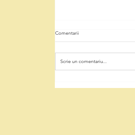
Comentarii
Scrie un comentariu...
Natalia Intotero, de Ziua
Minerului: „Respectul pentru
mineri înseamnă decizii care
protejează Valea Jiului și
viitorul regiunii”