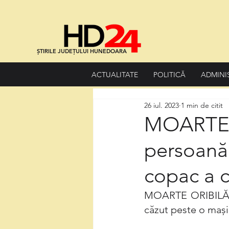
ȘTIRILE JUDEȚULUI HUNEDOARA
ACTUALITATE
POLITICĂ
ADMINI
26 iul. 2023
1 min de citit
MOARTE 
persoană 
copac a 
MOARTE ORIBILĂ p
căzut peste o mașin