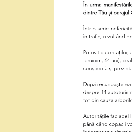
În urma manifestăril
dintre Tău și barajul 
Într-o serie neferic
în trafic, rezultând d
Potrivit autorităților
feminim, 64 ani), cea
conștientă și prezint
După recunoașterea e
despre 14 autoturisme
tot din cauza arborilo
Autoritățile fac apel 
până când copacii vor 