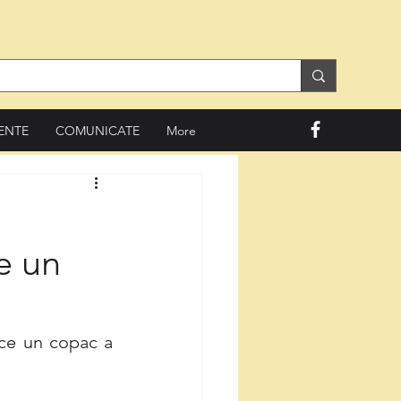
ENTE
COMUNICATE
More
e un
e un copac a 