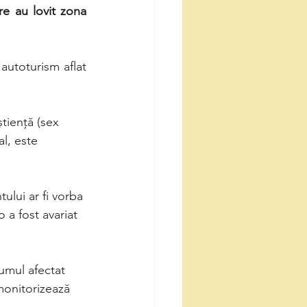
e au lovit zona 
utoturism aflat 
știență (sex 
l, este 
lui ar fi vorba 
 a fost avariat 
rumul afectat 
 monitorizează 