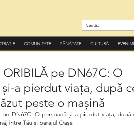
STRAȚIE
COMUNITATE
SĂNĂTATE
CULTURĂ
EVENIM
ORIBILĂ pe DN67C: O
și-a pierdut viața, după c
căzut peste o mașină
e DN67C: O persoană și-a pierdut viața, după c
ă, între Tău și barajul Oașa