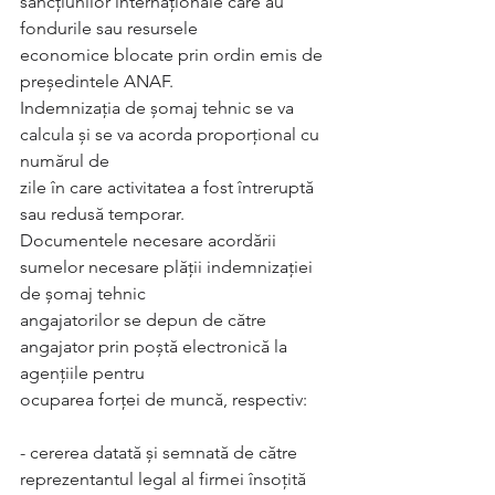
sancţiunilor internaţionale care au 
fondurile sau resursele
economice blocate prin ordin emis de 
preşedintele ANAF.
Indemnizația de șomaj tehnic se va 
calcula şi se va acorda proporţional cu 
numărul de
zile în care activitatea a fost întreruptă 
sau redusă temporar.
Documentele necesare acordării 
sumelor necesare plăţii indemnizaţiei 
de şomaj tehnic
angajatorilor se depun de către 
angajator prin poştă electronică la 
agenţiile pentru
ocuparea forţei de muncă, respectiv:
- cererea datată şi semnată de către 
reprezentantul legal al firmei însoțită 