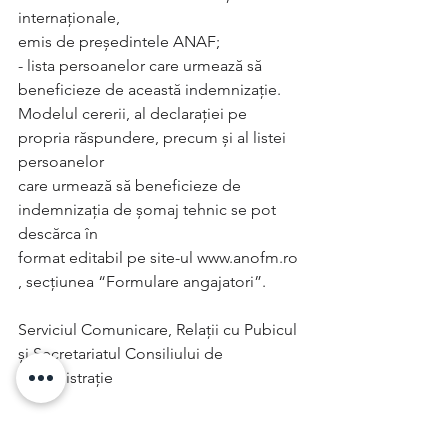
internaţionale,
emis de preşedintele ANAF;
- lista persoanelor care urmează să 
beneficieze de această indemnizaţie.
Modelul cererii, al declarației pe 
propria răspundere, precum și al listei 
persoanelor
care urmează să beneficieze de 
indemnizația de șomaj tehnic se pot 
descărca în
format editabil pe site-ul www.anofm.ro 
, secțiunea “Formulare angajatori”.
Serviciul Comunicare, Relații cu Pubicul 
și Secretariatul Consiliului de 
Administrație