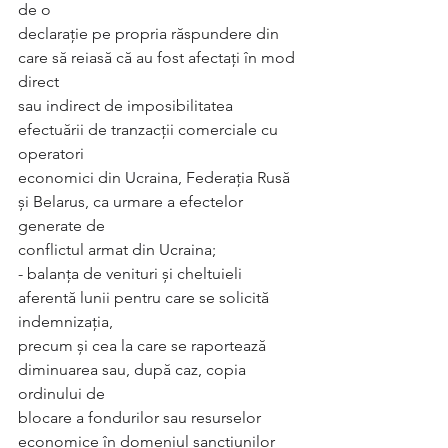
de o
declarație pe propria răspundere din 
care să reiasă că au fost afectați în mod 
direct
sau indirect de imposibilitatea 
efectuării de tranzacții comerciale cu 
operatori
economici din Ucraina, Federația Rusă 
și Belarus, ca urmare a efectelor 
generate de
conflictul armat din Ucraina;
- balanţa de venituri şi cheltuieli 
aferentă lunii pentru care se solicită 
indemnizaţia,
precum şi cea la care se raportează 
diminuarea sau, după caz, copia 
ordinului de
blocare a fondurilor sau resurselor 
economice în domeniul sancţiunilor 