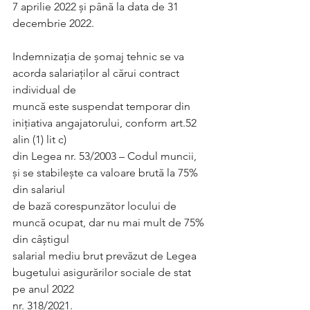
7 aprilie 2022 și până la data de 31 
decembrie 2022.
Indemnizația de șomaj tehnic se va 
acorda salariaților al cărui contract 
individual de
muncă este suspendat temporar din 
iniţiativa angajatorului, conform art.52 
alin (1) lit c)
din Legea nr. 53/2003 – Codul muncii, 
și se stabilește ca valoare brută la 75% 
din salariul
de bază corespunzător locului de 
muncă ocupat, dar nu mai mult de 75% 
din câştigul
salarial mediu brut prevăzut de Legea 
bugetului asigurărilor sociale de stat 
pe anul 2022
nr. 318/2021.