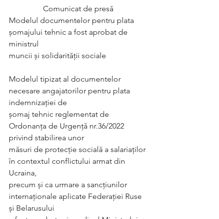
Comunicat de presă
Modelul documentelor pentru plata 
șomajului tehnic a fost aprobat de 
ministrul
muncii și solidarității sociale
Modelul tipizat al documentelor 
necesare angajatorilor pentru plata 
indemnizaţiei de
şomaj tehnic reglementat de 
Ordonanța de Urgență nr.36/2022 
privind stabilirea unor
măsuri de protecție socială a salariaților 
în contextul conflictului armat din 
Ucraina,
precum și ca urmare a sancțiunilor 
internaționale aplicate Federației Ruse 
și Belarusului