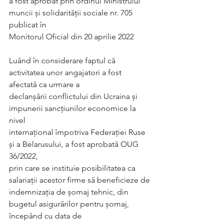
a fost aprobat prin ordinul Ministrului 
muncii şi solidarităţii sociale nr. 705 
publicat în
Monitorul Oficial din 20 aprilie 2022
Luând în considerare faptul că 
activitatea unor angajatori a fost 
afectată ca urmare a
declanșării conflictului din Ucraina și 
impunerii sancțiunilor economice la 
nivel
internațional împotriva Federaţiei Ruse 
şi a Belarusului, a fost aprobată OUG 
36/2022,
prin care se instituie posibilitatea ca 
salariații acestor firme să beneficieze de
indemnizația de șomaj tehnic, din 
bugetul asigurărilor pentru şomaj, 
începând cu data de