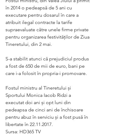
Fostul ministru, din Valea Jiului a primit 
în 2014 o pedeapsă de 5 ani cu 
executare pentru dosarul în care a 
atribuit ilegal contracte la tarife 
supraevaluate către unele firme private 
pentru organizarea festivităţilor de Ziua 
Tineretului, din 2 mai. 
S-a stabilit atunci că prejudiciul produs 
a fost de 650 de mii de euro, bani pe 
care i-a folosit în propria-i promovare. 
Fostul ministru al Tineretului şi 
Sportului Monica Iacob Ridzi a 
executat doi ani şi opt luni din 
pedeapsa de cinci ani de închisoare 
pentru abuz în serviciu și a fost pusă în 
libertate în 22.11.2017.
Sursa: HD365 TV 