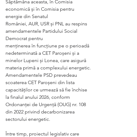
Săptămâna aceasta, în Comisia 
economică și în Comisia pentru 
energie din Senatul
României, AUR, USR și PNL au respins 
amendamentele Partidului Social 
Democrat pentru
menținerea în funcțiune pe o perioadă 
nedeterminată a CET Paroșeni și a 
minelor Lupeni și Lonea, care asigură 
materia primă a complexului energetic. 
Amendamentele PSD prevedeau 
scoaterea CET Paroșeni din lista 
capacităților ce urmează să fie închise 
la finalul anului 2026, conform 
Ordonanței de Urgență (OUG) nr. 108 
din 2022 privind decarbonizarea 
sectorului energetic.
Între timp, proiectul legislativ care 