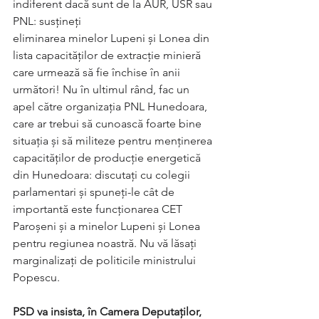
indiferent dacă sunt de la AUR, USR sau 
PNL: susțineți
eliminarea minelor Lupeni și Lonea din 
lista capacităților de extracție minieră 
care urmează să fie închise în anii 
următori! Nu în ultimul rând, fac un 
apel către organizația PNL Hunedoara, 
care ar trebui să cunoască foarte bine 
situația și să militeze pentru menținerea 
capacităților de producție energetică 
din Hunedoara: discutați cu colegii 
parlamentari și spuneți-le cât de 
importantă este funcționarea CET 
Paroșeni și a minelor Lupeni și Lonea 
pentru regiunea noastră. Nu vă lăsați 
marginalizați de politicile ministrului 
Popescu.
PSD va insista, în Camera Deputaților, 