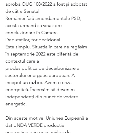
aprobă OUG 108/2022 a fost și adoptat 
de către Senatul
României fără amendamentele PSD, 
acesta urmând să vină spre 
concluzionare în Camera
Deputaților, for decizional.
Este simplu. Situația în care ne regăsim 
în septembrie 2022 este diferită de 
contextul care a
produs politica de decarbonizare a 
sectorului energetic european. A 
început un război. Avem o criză 
energetică. Încercăm să devenim 
independenți din punct de vedere 
energetic. 
Din aceste motive, Uniunea Eurpeană a 
dat UNDĂ VERDE producției 
energetice prin orice mijloc de 