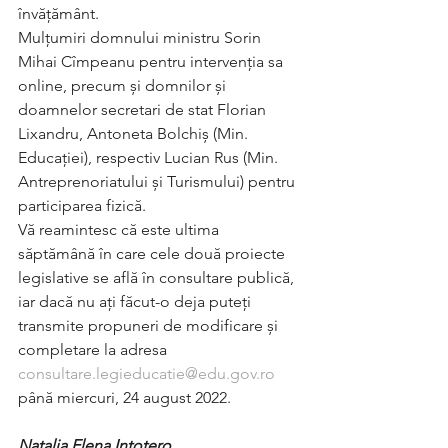
învățământ. 
Mulțumiri domnului ministru Sorin 
Mihai Cîmpeanu pentru intervenția sa 
online, precum și domnilor și 
doamnelor secretari de stat Florian 
Lixandru, Antoneta Bolchiș (Min. 
Educației), respectiv Lucian Rus (Min. 
Antreprenoriatului și Turismului) pentru 
participarea fizică. 
Vă reamintesc că este ultima 
săptămână în care cele două proiecte 
legislative se află în consultare publică, 
iar dacă nu ați făcut-o deja puteți 
transmite propuneri de modificare și 
completare la adresa 
consultare.legieducatie@edu.gov.ro
până miercuri, 24 august 2022.
Natalia Elena Intotero,