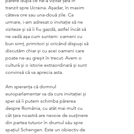
părere după ce ne-a vizitat țara în 
tranzit spre Ucraina. Așadar, în maxim 
câteva ore sau una-două zile. Ca 
urmare, i-am adresat o invitație să ne 
viziteze și să îi fiu gazdă, astfel încât să 
ne vadă așa cum suntem: oameni cu 
bun simț, primitori și oricând dispuși să 
discutăm chiar și cu acei oameni care 
poate ne-au greșit în trecut. Avem o 
cultură și o istorie extraordinară și sunt 
convinsă că va aprecia asta.
Am speranța că domnul 
europarlamentar va da curs invitației și 
sper să îi putem schimba părerea 
despre România, cu atât mai mult cu 
cât țara noastră are nevoie de susținere 
din partea tuturor în drumul său spre 
spațiul Schengen. Este un obiectiv de 