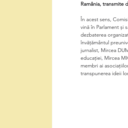
Ramânia, transmite d
În acest sens, Comisi
vină în Parlament și s
dezbaterea organizată
învățământul preuniver
jurnalist, Mircea D
educației, Mircea MIC
membri ai asociațiilo
transpunerea ideii lor