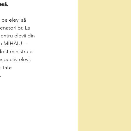
esă.
pe elevi să 
enatorilor. La 
ntru elevii din 
viu MIHAIU – 
st ministru al 
spectiv elevi, 
itate 
.