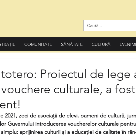
STRAȚIE
COMUNITATE
SĂNĂTATE
CULTURĂ
EVENIM
ntotero: Proiectul de lege 
– vouchere culturale, a fos
ent!
ie 2021, zeci de asociații de elevi, oameni de cultură, jurn
lor Guvernului introducerea voucherelor culturale pentru 
implu: sprijinirea culturii și a educației de calitate în rând