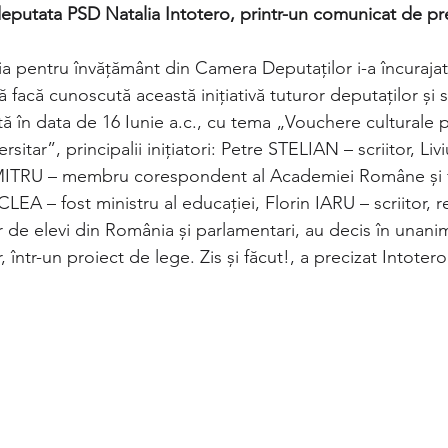
eputata PSD Natalia Intotero, printr-un comunicat de pr
a pentru învățământ din Camera Deputaților i-a încurajat 
ă facă cunoscută această inițiativă tuturor deputaților și s
 în data de 16 Iunie a.c., cu tema „Vouchere culturale pe
sitar”, principalii inițiatori: Petre STELIAN – scriitor, Li
UMITRU – membru corespondent al Academiei Române și fo
LEA – fost ministru al educației, Florin IARU – scriitor, re
r de elevi din România și parlamentari, au decis în unanim
, într-un proiect de lege. Zis și făcut!, a precizat Intotero