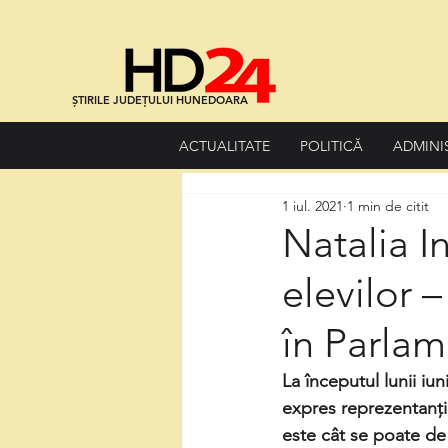
ȘTIRILE JUDEȚULUI HUNEDOARA
ACTUALITATE
POLITICĂ
ADMINI
1 iul. 2021
1 min de citit
Natalia I
elevilor 
în Parlam
La începutul lunii iun
expres reprezentanți
este cât se poate de s