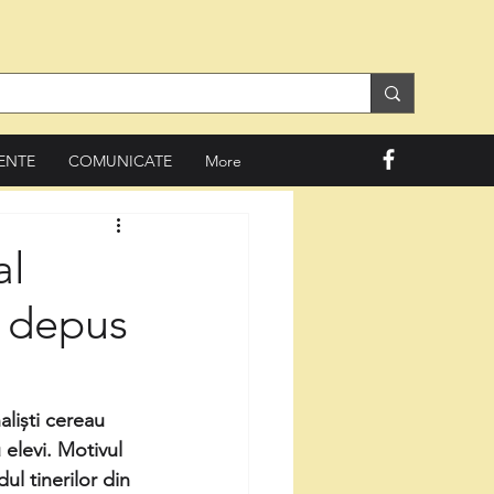
ENTE
COMUNICATE
More
al
t depus
aliști cereau 
elevi. Motivul 
ul tinerilor din 