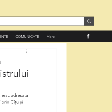
ENTE
COMUNICATE
More
ă
strului
ânesc adresată 
orin Cîţu și 