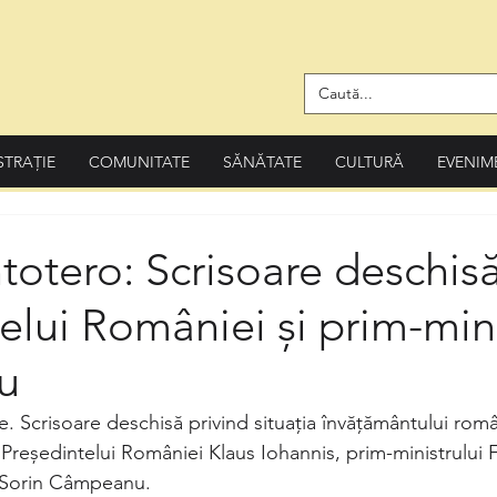
STRAȚIE
COMUNITATE
SĂNĂTATE
CULTURĂ
EVENIM
ntotero: Scrisoare deschis
elui României și prim-mini
țu
e. Scrisoare deschisă privind situația învățământului rom
Președintelui României Klaus Iohannis, prim-ministrului Fl
i Sorin Câmpeanu.