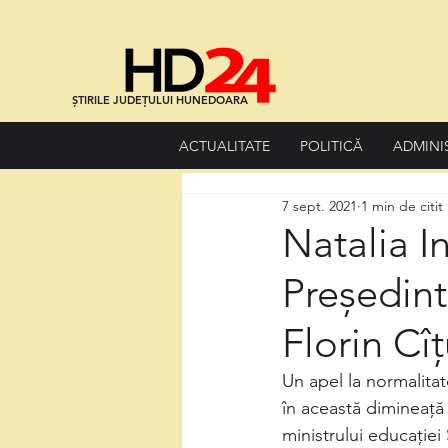
ȘTIRILE JUDEȚULUI HUNEDOARA
ACTUALITATE
POLITICĂ
ADMINI
7 sept. 2021
1 min de citit
Natalia I
Președint
Florin Cî
Un apel la normalitat
în această dimineață 
ministrului educație