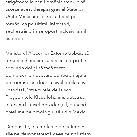
strigătoare la cer. România trebuie să 
taxeze acest derapaj grav al Statelor 
Unite Mexicane, care i-a tratat pe 
români ca pe ultimii infractori, 
sechestrând în aeroport inclusiv familii 
cu copii!
Ministerul Afacerilor Externe trebuia să 
trimită echipa consulară la aeroport în 
secunda doi și să facă toate 
demersurile necesare pentru a-i ajuta 
pe români, nu doar la nivel declarativ. 
Totodată, între turele de la schi, 
Președintele Klaus Iohannis putea să 
intervină la nivel prezidențial, punând 
presiune pe omologul său din Mexic.
Din păcate, întâmplările din ultimele 
zile ne demonstrează ceea ce noi știam 