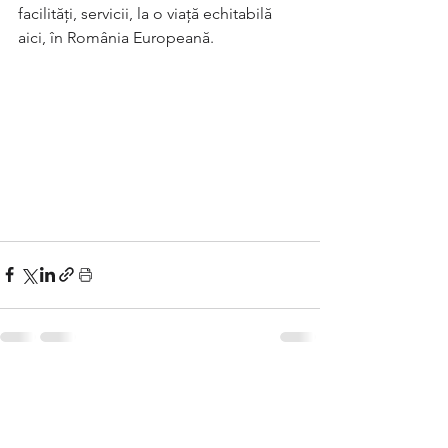
facilități, servicii, la o viață echitabilă 
aici, în România Europeană.