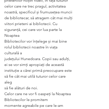
prietenilor noștri fideli, în fața tuturor 
celor care ne trec pragul, activitatea
noastră, specificul și frumusețea muncii 
de bibliotecar, să atragem cât mai mulți
viitori prieteni ai bibliotecii. Cu 
siguranță, cei care vor lua parte la 
Noaptea
Bibliotecilor vor înțelege și mai bine 
rolul bibliotecii noastre în viața 
culturală a
județului Hunedoara. Copii sau adulți, 
ei se vor simți apropiați de această
instituție a cărei primă preocupare este 
să fie cât mai utilă tuturor celor care 
aleg
să fie alături de noi.
Celor care ne vor fi oaspeți la Noaptea 
Bibliotecilor le promitem
momente agreabile pe care le-am 