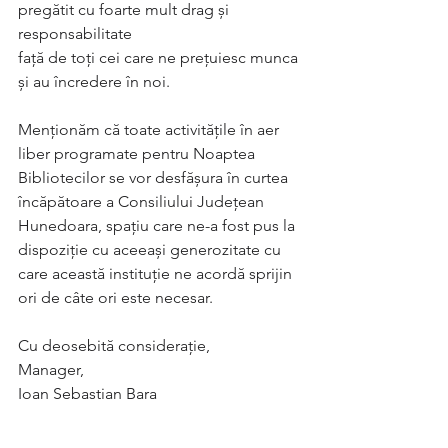
pregătit cu foarte mult drag și 
responsabilitate
față de toți cei care ne prețuiesc munca 
și au încredere în noi.
Menționăm că toate activitățile în aer 
liber programate pentru Noaptea
Bibliotecilor se vor desfășura în curtea 
încăpătoare a Consiliului Județean
Hunedoara, spațiu care ne-a fost pus la 
dispoziție cu aceeași generozitate cu
care această instituție ne acordă sprijin 
ori de câte ori este necesar.
Cu deosebită considerație,
Manager,
Ioan Sebastian Bara