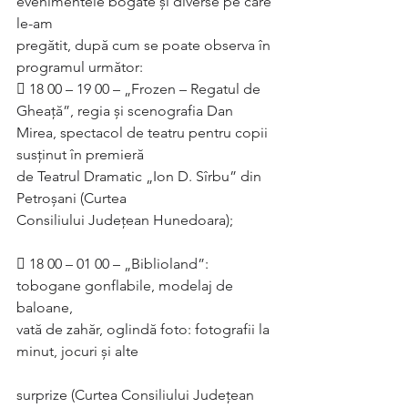
evenimentele bogate și diverse pe care 
le-am
pregătit, după cum se poate observa în 
programul următor:
 18 00 – 19 00 – „Frozen – Regatul de 
Gheață”, regia și scenografia Dan
Mirea, spectacol de teatru pentru copii 
susținut în premieră
de Teatrul Dramatic „Ion D. Sîrbu” din 
Petroșani (Curtea
Consiliului Județean Hunedoara);
 18 00 – 01 00 – „Biblioland”: 
tobogane gonflabile, modelaj de 
baloane,
vată de zahăr, oglindă foto: fotografii la 
minut, jocuri și alte
surprize (Curtea Consiliului Județean 