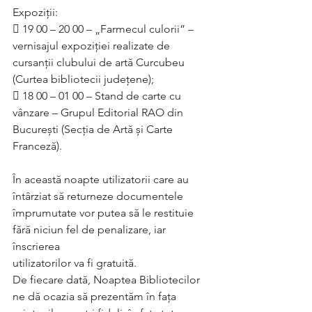
Expoziții:
 19 00 – 20 00 – „Farmecul culorii” – 
vernisajul expoziției realizate de
cursanții clubului de artă Curcubeu 
(Curtea bibliotecii județene);
 18 00 – 01 00 – Stand de carte cu 
vânzare – Grupul Editorial RAO din
București (Secția de Artă și Carte 
Franceză).
În această noapte utilizatorii care au 
întârziat să returneze documentele
împrumutate vor putea să le restituie 
fără niciun fel de penalizare, iar 
înscrierea
utilizatorilor va fi gratuită.
De fiecare dată, Noaptea Bibliotecilor 
ne dă ocazia să prezentăm în fața