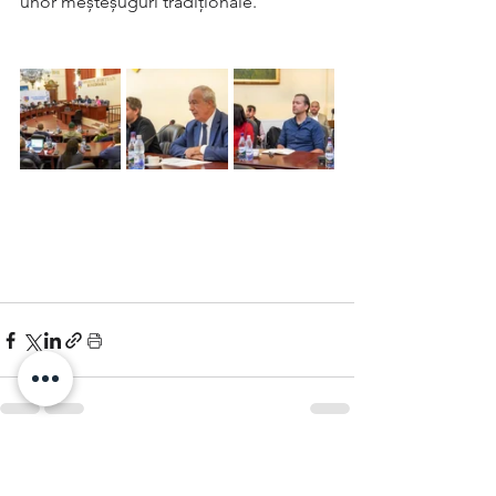
unor meșteșuguri tradiționale.