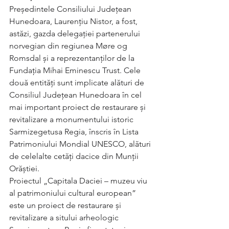
Președintele Consiliului Județean 
Hunedoara, Laurențiu Nistor, a fost, 
astăzi, gazda delegației partenerului 
norvegian din regiunea Møre og 
Romsdal și a reprezentanților de la 
Fundația Mihai Eminescu Trust. Cele 
două entități sunt implicate alături de 
Consiliul Județean Hunedoara în cel 
mai important proiect de restaurare și 
revitalizare a monumentului istoric 
Sarmizegetusa Regia, înscris în Lista 
Patrimoniului Mondial UNESCO, alături 
de celelalte cetăți dacice din Munții 
Orăștiei.  
Proiectul „Capitala Daciei – muzeu viu 
al patrimoniului cultural european” 
este un proiect de restaurare și 
revitalizare a sitului arheologic 