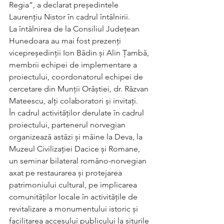
Regia”, a declarat președintele 
Laurențiu Nistor în cadrul întâlnirii.   
La întâlnirea de la Consiliul Județean 
Hunedoara au mai fost prezenți 
vicepreședinții Ion Bădin și Alin Țambă, 
membrii echipei de implementare a 
proiectului, coordonatorul echipei de 
cercetare din Munții Orăștiei, dr. Răzvan 
Mateescu, alți colaboratori și invitați. 
În cadrul activităților derulate în cadrul 
proiectului, partenerul norvegian 
organizează astăzi și mâine la Deva, la 
Muzeul Civilizației Dacice și Romane, 
un seminar bilateral româno-norvegian 
axat pe restaurarea și protejarea 
patrimoniului cultural, pe implicarea 
comunităților locale în activitățile de 
revitalizare a monumentului istoric și 
facilitarea accesului publicului la siturile 