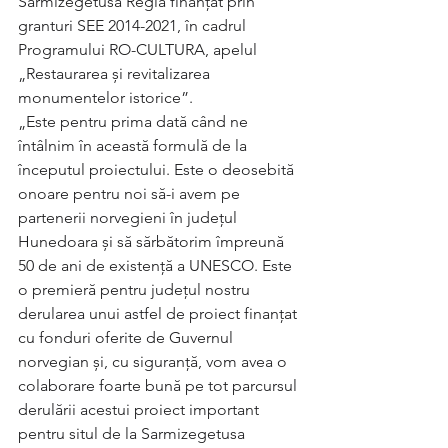
Sarmizegetusa Regia finanțat prin 
granturi SEE 2014-2021, în cadrul 
Programului RO-CULTURA, apelul 
„Restaurarea și revitalizarea 
monumentelor istorice”.   
„Este pentru prima dată când ne 
întâlnim în această formulă de la 
începutul proiectului. Este o deosebită 
onoare pentru noi să-i avem pe 
partenerii norvegieni în județul 
Hunedoara și să sărbătorim împreună 
50 de ani de existență a UNESCO. Este 
o premieră pentru județul nostru 
derularea unui astfel de proiect finanțat 
cu fonduri oferite de Guvernul 
norvegian și, cu siguranță, vom avea o 
colaborare foarte bună pe tot parcursul 
derulării acestui proiect important 
pentru situl de la Sarmizegetusa 