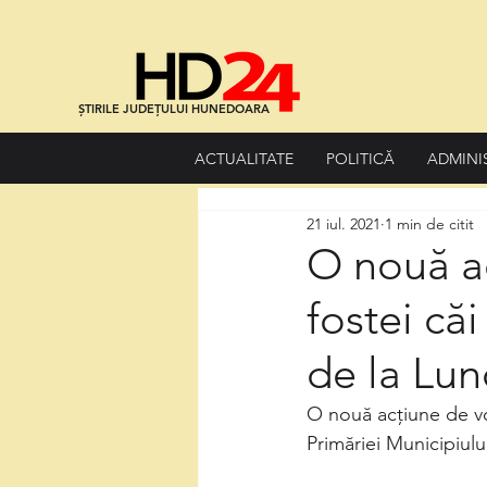
ȘTIRILE JUDEȚULUI HUNEDOARA
ACTUALITATE
POLITICĂ
ADMINI
21 iul. 2021
1 min de citit
O nouă ac
fostei că
de la Lun
O nouă acțiune de vol
Primăriei Municipiul