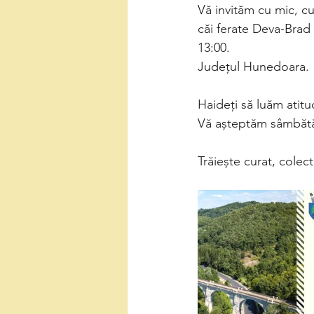
Vă invităm cu mic, c
căi ferate Deva-Brad 
13:00.
Județul Hunedoara.
Haideți să luăm atitu
Vă așteptăm sâmbăt
Trăiește curat, colec