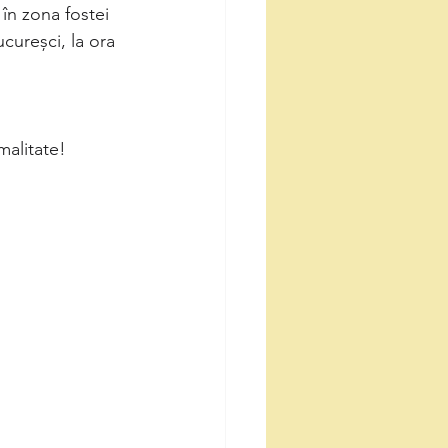
în zona fostei 
cureșci, la ora 
malitate!