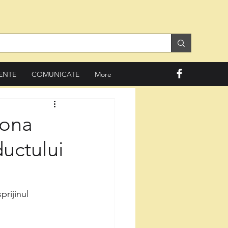
ENTE
COMUNICATE
More
zona
ductului
rijinul 