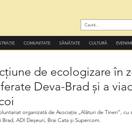
STRAȚIE
COMUNITATE
SĂNĂTATE
CULTURĂ
EVENIM
țiune de ecologizare în 
i ferate Deva-Brad și a via
coi
untariat organizată de Asociația „Alături de Tineri”, cu sp
ui Brad, ADI Deșeuri, Brai Cata și Supercom.