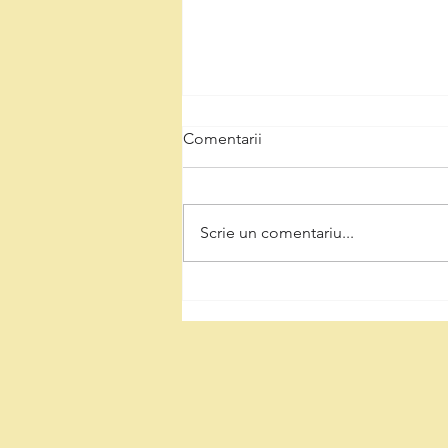
Comentarii
Scrie un comentariu...
Natalia Intotero, de Ziua
Minerului: „Respectul pentru
mineri înseamnă decizii care
protejează Valea Jiului și
viitorul regiunii”