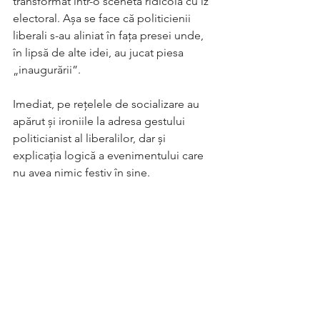
transformat într-o scenetă ridicolă cu iz 
electoral. Așa se face că politicienii 
liberali s-au aliniat în fața presei unde, 
în lipsă de alte idei, au jucat piesa 
„inaugurării”.
Imediat, pe rețelele de socializare au 
apărut și ironiile la adresa gestului 
politicianist al liberalilor, dar și 
explicația logică a evenimentului care 
nu avea nimic festiv în sine.