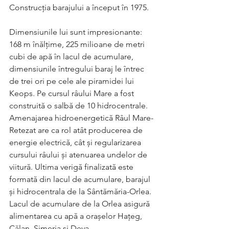
Construcția barajului a început în 1975. 
Dimensiunile lui sunt impresionante: 
168 m înălțime, 225 milioane de metri 
cubi de apă în lacul de acumulare, 
dimensiunile întregului baraj le întrec 
de trei ori pe cele ale piramidei lui 
Keops. Pe cursul râului Mare a fost 
construită o salbă de 10 hidrocentrale. 
Amenajarea hidroenergetică Râul Mare-
Retezat are ca rol atât producerea de 
energie electrică, cât și regularizarea 
cursului râului și atenuarea undelor de 
viitură. Ultima verigă finalizată este 
formată din lacul de acumulare, barajul 
și hidrocentrala de la Sântămăria-Orlea. 
Lacul de acumulare de la Orlea asigură 
alimentarea cu apă a orașelor Hațeg, 
Călan, Simeria si Deva.