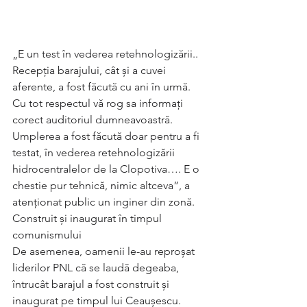
„E un test în vederea retehnologizării.. 
Recepția barajului, cât și a cuvei 
aferente, a fost făcută cu ani în urmă. 
Cu tot respectul vă rog sa informați 
corect auditoriul dumneavoastră. 
Umplerea a fost făcută doar pentru a fi 
testat, în vederea retehnologizării 
hidrocentralelor de la Clopotiva…. E o 
chestie pur tehnică, nimic altceva”, a 
atenționat public un inginer din zonă.
Construit și inaugurat în timpul 
comunismului
De asemenea, oamenii le-au reproșat 
liderilor PNL că se laudă degeaba, 
întrucât barajul a fost construit și 
inaugurat pe timpul lui Ceaușescu.