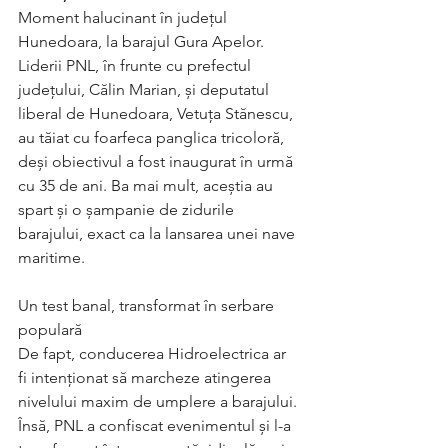
Moment halucinant în județul 
Hunedoara, la barajul Gura Apelor. 
Liderii PNL, în frunte cu prefectul 
județului, Călin Marian, și deputatul 
liberal de Hunedoara, Vetuța Stănescu, 
au tăiat cu foarfeca panglica tricoloră, 
deși obiectivul a fost inaugurat în urmă 
cu 35 de ani. Ba mai mult, aceștia au 
spart și o șampanie de zidurile 
barajului, exact ca la lansarea unei nave 
maritime.
Un test banal, transformat în serbare 
populară
De fapt, conducerea Hidroelectrica ar 
fi intenționat să marcheze atingerea 
nivelului maxim de umplere a barajului. 
Însă, PNL a confiscat evenimentul și l-a 