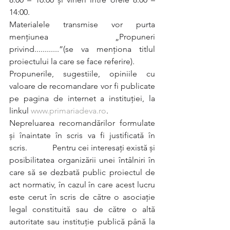
14:00.
Materialele transmise vor purta 
menţiunea „Propuneri 
privind............”(se va menționa titlul 
proiectului la care se face referire).
Propunerile, sugestiile, opiniile cu 
valoare de recomandare vor fi publicate 
pe pagina de internet a instituţiei, la 
linkul 
www.primariadeva.ro
.
Nepreluarea recomandărilor formulate 
şi înaintate în scris va fi justificată în 
scris.      Pentru cei interesaţi există şi 
posibilitatea organizării unei întâlniri în 
care să se dezbată public proiectul de 
act normativ, în cazul în care acest lucru 
este cerut în scris de către o asociaţie 
legal constituită sau de către o altă 
autoritate sau instituţie publică până la 