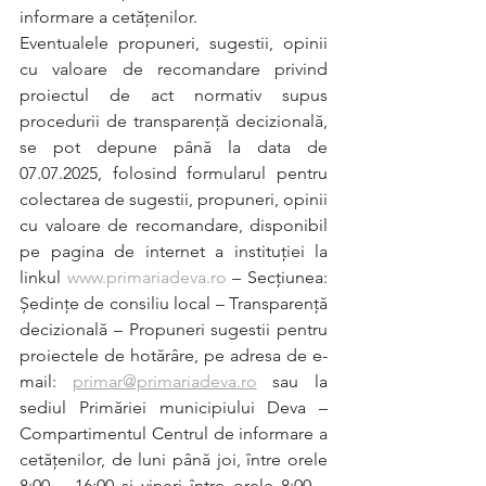
informare a cetățenilor.
Eventualele propuneri, sugestii, opinii 
cu valoare de recomandare privind 
proiectul de act normativ supus 
procedurii de transparenţă decizională, 
se pot depune până la data de 
07.07.2025, folosind formularul pentru 
colectarea de sugestii, propuneri, opinii 
cu valoare de recomandare, disponibil 
pe pagina de internet a instituţiei la 
linkul 
www.primariadeva.ro
 – Secțiunea: 
Ședințe de consiliu local – Transparență 
decizională – Propuneri sugestii pentru 
proiectele de hotărâre, pe adresa de e-
mail: 
primar@primariadeva.ro
 sau la 
sediul Primăriei municipiului Deva – 
Compartimentul Centrul de informare a 
cetățenilor, de luni până joi, între orele 
8:00 – 16:00 și vineri între orele 8:00 – 