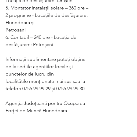
Locaţia de desfăşurare: Orăștie
5. Montator instalații solare – 360 ore – 
2 programe - Locaţiile de desfăşurare: 
Hunedoara și
Petroșani
6. Contabil – 240 ore - Locaţia de 
desfăşurare: Petroșani
Informaţii suplimentare puteţi obţine 
de la sediile agenţiilor locale şi 
punctelor de lucru din
localităţile menţionate mai sus sau la 
telefon 0755.99.99.29 și 0755.99.99.30.
Agenția Județeană pentru Ocuparea 
Forței de Muncă Hunedoara