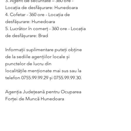
3. Agent de securitate – 360 ore - 
Locaţia de desfăşurare: Hunedoara
4. Cofetar - 360 ore - Locaţia de 
desfăşurare: Hunedoara
5. Lucrător în comerț - 360 ore - Locaţia 
de desfăşurare: Brad
Informaţii suplimentare puteţi obţine 
de la sediile agenţiilor locale şi 
punctelor de lucru din
localităţile menţionate mai sus sau la 
telefon 0755.99.99.29 și 0755.99.99.30.
Agenția Județeană pentru Ocuparea 
Forței de Muncă Hunedoara