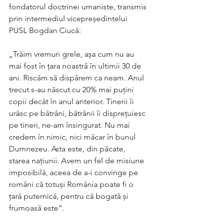
fondatorul doctrinei umaniste, transmis 
prin intermediul vicepreședintelui 
PUSL Bogdan Ciucă:
„Trăim vremuri grele, așa cum nu au 
mai fost în țara noastră în ultimii 30 de 
ani. Riscăm să dispărem ca neam. Anul 
trecut s-au născut cu 20% mai puțini 
copii decât în anul anterior. Tinerii îi 
urăsc pe bătrâni, bătrânii îi disprețuiesc 
pe tineri, ne-am însingurat. Nu mai 
credem în nimic, nici măcar în bunul 
Dumnezeu. Asta este, din păcate, 
starea națiunii. Avem un fel de misiune 
imposibilă, aceea de a-i convinge pe 
români că totuși România poate fi o 
țară puternică, pentru că bogată și 
frumoasă este”.