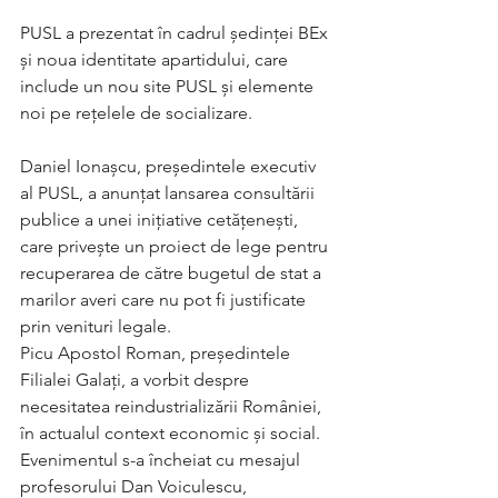
PUSL a prezentat în cadrul ședinței BEx 
și noua identitate apartidului, care 
include un nou site PUSL și elemente 
noi pe rețelele de socializare.
Daniel Ionașcu, președintele executiv 
al PUSL, a anunțat lansarea consultării 
publice a unei inițiative cetățenești, 
care privește un proiect de lege pentru 
recuperarea de către bugetul de stat a 
marilor averi care nu pot fi justificate 
prin venituri legale.
​Picu Apostol Roman, președintele 
Filialei Galați, a vorbit despre 
necesitatea reindustrializării României, 
în actualul context economic și social.
​Evenimentul s-a încheiat cu mesajul 
profesorului Dan Voiculescu, 