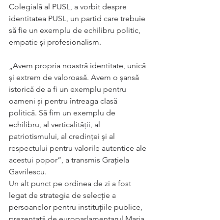
Colegială al PUSL, a vorbit despre 
identitatea PUSL, un partid care trebuie 
să fie un exemplu de echilibru politic, 
empatie și profesionalism.
„Avem propria noastră identitate, unică 
și extrem de valoroasă. Avem o șansă 
istorică de a fi un exemplu pentru 
oameni și pentru întreaga clasă 
politică. Să fim un exemplu de 
echilibru, al verticalității, al 
patriotismului, al credinței și al 
respectului pentru valorile autentice ale 
acestui popor”, a transmis Grațiela 
Gavrilescu.
​Un alt punct pe ordinea de zi a fost 
legat de strategia de selecție a 
persoanelor pentru instituțiile publice, 
prezentată de europarlamentarul Maria 