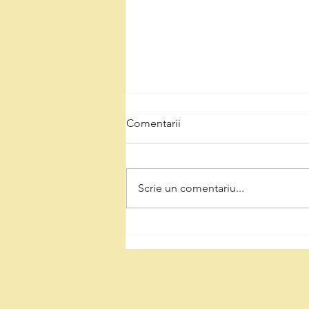
Comentarii
Scrie un comentariu...
Natalia Intotero, de Ziua
Minerului: „Respectul pentru
mineri înseamnă decizii care
protejează Valea Jiului și
viitorul regiunii”