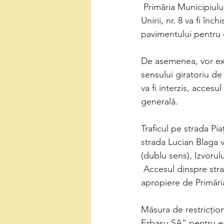
 Primăria Municipiului Deva aduce la cunoștința cetățenilor că Parcarea Publică din Piața 
Unirii, nr. 8 va fi înc
pavimentului pentru c
De asemenea, vor exis
sensului giratoriu de
va fi interzis, accesu
generală.
Traficul pe strada Pi
strada Lucian Blaga va
(dublu sens), Izvorul
 Accesul dinspre strada Gheorghe Barițiu la Parcarea Publică din Piața Unirii, nr. 8 (în 
apropiere de Primăria
Măsura de restricționa
Erbașu SA” pentru exe