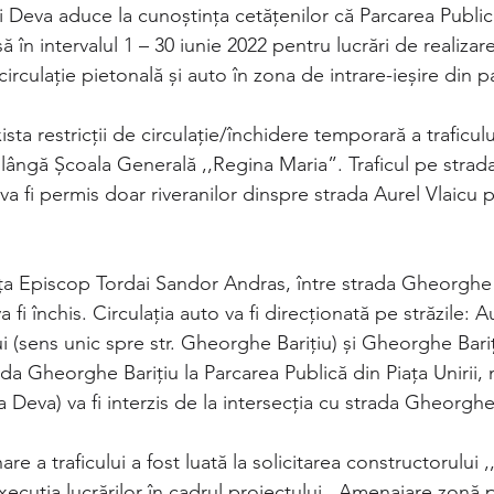
hisă în intervalul 1 – 30 iunie 2022 pentru lucrări de realizare
irculație pietonală și auto în zona de intrare-ieșire din p
ta restricții de circulație/închidere temporară a traficulu
 lângă Școala Generală ,,Regina Maria”. Traficul pe strad
l va fi permis doar riveranilor dinspre strada Aurel Vlaicu 
ața Episcop Tordai Sandor Andras, între strada Gheorghe B
 fi închis. Circulația auto va fi direcționată pe străzile: A
ui (sens unic spre str. Gheorghe Barițiu) și Gheorghe Bari
 Deva) va fi interzis de la intersecția cu strada Gheorghe 
re a traficului a fost luată la solicitarea constructorului 
cuția lucrărilor în cadrul proiectului ,,Amenajare zonă 