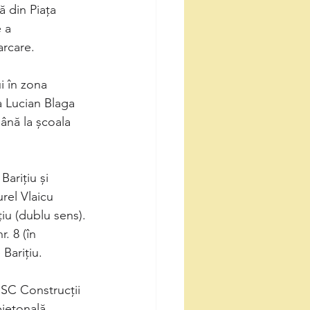
 a 
arcare.
i în zona 
a Lucian Blaga 
până la școala 
arițiu și 
urel Vlaicu 
țiu (dublu sens).
Barițiu.
,,SC Construcții 
pietonală 