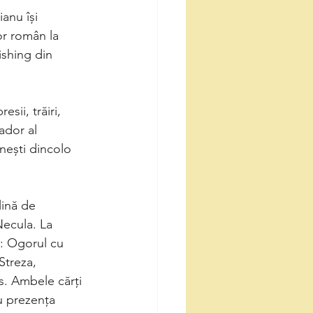
ianu își
r român la 
ishing din 
sii, trăiri,
ador al 
ești dincolo 
lină de
 Necula. La
t: Ogorul cu 
Streza, 
s. Ambele cărți 
u prezența 