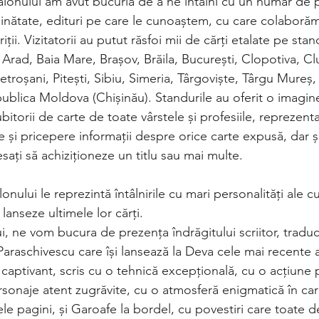
Salonului am avut bucuria de a ne întâlni cu un număr de
trăinătate, edituri pe care le cunoaștem, cu care colaboră
iții. Vizitatorii au putut răsfoi mii de cărți etalate pe stan
a, Arad, Baia Mare, Brașov, Brăila, București, Clopotiva, C
troșani, Pitești, Sibiu, Simeria, Târgoviște, Târgu Mureș, 
publica Moldova (Chișinău). Standurile au oferit o imagi
itorii de carte de toate vârstele și profesiile, reprezentan
e și pricepere informații despre orice carte expusă, dar ș
esați să achiziționeze un titlu sau mai multe.
onului le reprezintă întâlnirile cu mari personalități ale cu
 lanseze ultimele lor cărți.
ui, ne vom bucura de prezența îndrăgitului scriitor, tradu
araschivescu care își lansează la Deva cele mai recente a
captivant, scris cu o tehnică excepțională, cu o acțiune 
onaje atent zugrăvite, cu o atmosferă enigmatică în care 
ele pagini, și Garoafe la bordel, cu povestiri care toate d