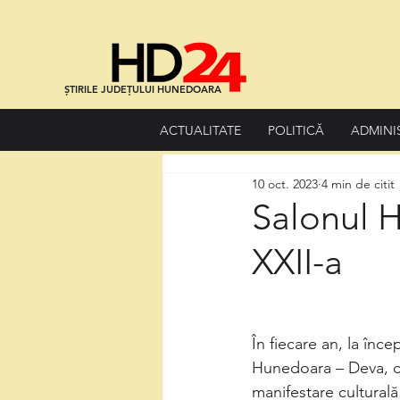
ȘTIRILE JUDEȚULUI HUNEDOARA
ACTUALITATE
POLITICĂ
ADMINI
10 oct. 2023
4 min de citit
Salonul H
XXII-a
În fiecare an, la în
Hunedoara – Deva, cu
manifestare culturală