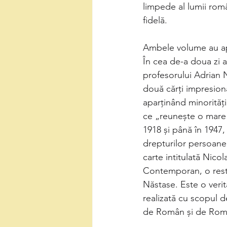
limpede al lumii româ
fidelă.
Ambele volume au apă
În cea de-a doua zi a
profesorului Adrian Nă
două cărți impresiona
aparținând minorități
ce „reunește o mare 
1918 și până în 1947, 
drepturilor persoane
carte intitulată Nic
Contemporan, o resti
Năstase. Este o verita
realizată cu scopul 
de Român și de Rom