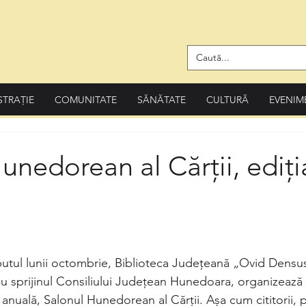
STRAȚIE
COMUNITATE
SĂNĂTATE
CULTURĂ
EVENIM
unedorean al Cărții, ediți
ceputul lunii octombrie, Biblioteca Județeană „Ovid Densu
 sprijinul Consiliului Județean Hunedoara, organizează
 anuală, Salonul Hunedorean al Cărții. Așa cum cititorii, pr