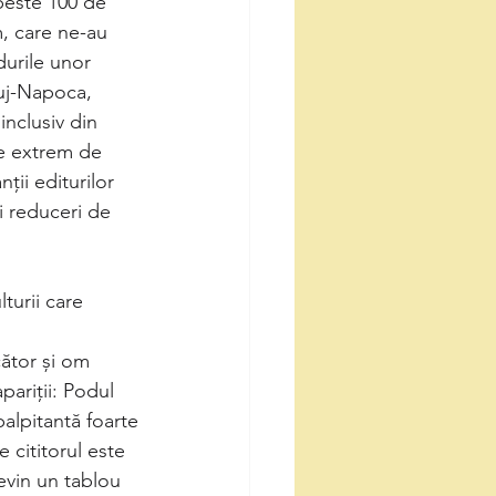
 peste 100 de
m, care ne-au 
durile unor 
luj-Napoca, 
inclusiv din 
ne extrem de 
ții editurilor 
i reduceri de 
lturii care
cător și om
pariții: Podul
palpitantă foarte
cititorul este 
evin un tablou 