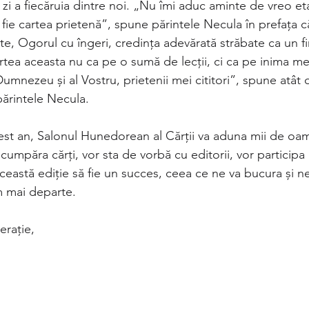
cu zi a fiecăruia dintre noi. „Nu îmi aduc aminte de vreo et
ie cartea prietenă”, spune părintele Necula în prefața cărț
rte, Ogorul cu îngeri, credința adevărată străbate ca un fi
artea aceasta nu ca pe o sumă de lecții, ci ca pe inima m
Dumnezeu și al Vostru, prietenii mei cititori”, spune atât
 părintele Necula.
cest an, Salonul Hunedorean al Cărții va aduna mii de oam
cumpăra cărți, vor sta de vorbă cu editorii, vor participa l
ceastă ediție să fie un succes, ceea ce ne va bucura și n
 mai departe.
erație,