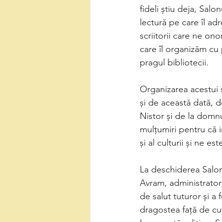
fideli știu deja, Salo
lectură pe care îl adr
scriitorii care ne o
care îl organizăm cu 
pragul bibliotecii.
Organizarea acestui s
și de această dată, 
Nistor și de la domn
mulțumiri pentru că i
și al culturii și ne e
La deschiderea Salon
Avram, administrator
de salut tuturor și a 
dragostea față de cuv