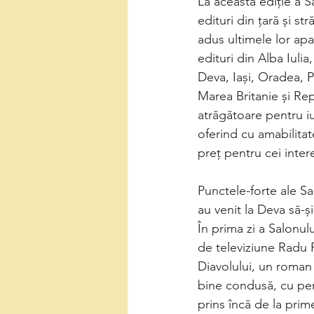
La această ediție a 
edituri din țară și s
adus ultimele lor apar
edituri din Alba Iuli
Deva, Iași, Oradea, Pe
Marea Britanie și Re
atrăgătoare pentru iub
oferind cu amabilitat
preț pentru cei inter
Punctele-forte ale Sal
au venit la Deva să-și
În prima zi a Salonul
de televiziune Radu P
Diavolului, un roman 
bine condusă, cu pers
prins încă de la prim