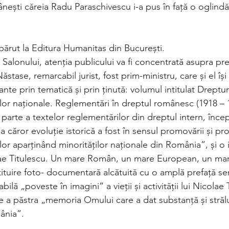
nești căreia Radu Paraschivescu i-a pus în față o oglind
rut la Editura Humanitas din București.
 Salonului, atenția publicului va fi concentrată asupra pr
stase, remarcabil jurist, fost prim-ministru, care și el își
nte prin tematică și prin ținută: volumul intitulat Dreptu
lor naționale. Reglementări în dreptul românesc (1918 – 1
parte a textelor reglementărilor din dreptul intern, înce
a căror evoluție istorică a fost în sensul promovării și prot
lor aparținând minorităților naționale din România”, și o
olae Titulescu. Un mare Român, un mare European, un ma
tuire foto- documentară alcătuită cu o amplă prefață s
bilă „poveste în imagini” a vieții și activității lui Nicolae 
de a păstra „memoria Omului care a dat substanță și străl
ânia”.