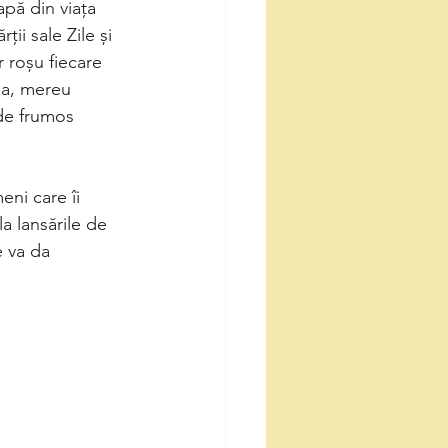
apă din viața 
ii sale Zile și 
r roșu fiecare 
ea, mereu 
 de frumos 
eni care îi
a lansările de 
e va da 