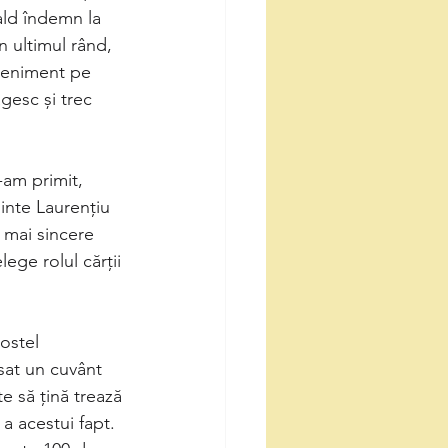
cald îndemn la
în ultimul rând,
veniment pe 
gesc și trec 
-am primit,
inte Laurențiu 
 mai sincere 
ege rolul cărții 
ostel
sat un cuvânt 
te să țină trează
 a acestui fapt.