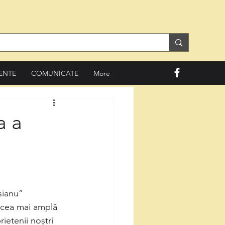
ENTE
COMUNICATE
More
a a
sianu”
 cea mai amplă
ietenii noștri