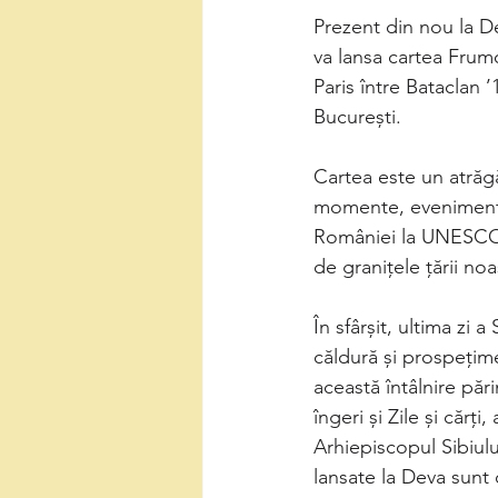
Prezent din nou la Dev
va lansa cartea Frum
Paris între Bataclan 
București.
Cartea este un atrăgă
momente, evenimente 
României la UNESCO 
de granițele țării noa
În sfârșit, ultima zi
căldură și prospețime 
această întâlnire păr
îngeri și Zile și cărț
Arhiepiscopul Sibiulu
lansate la Deva sunt