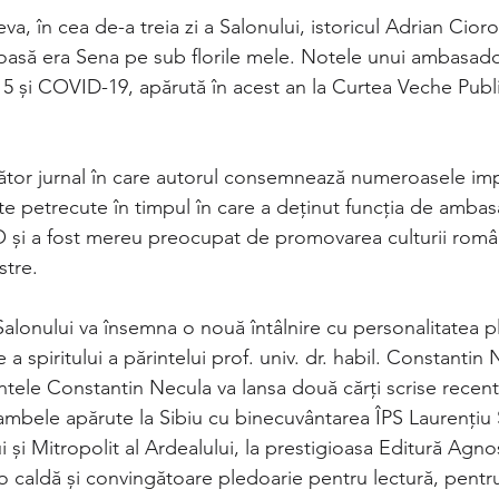
a, în cea de-a treia zi a Salonului, istoricul Adrian Cioro
oasă era Sena pe sub florile mele. Notele unui ambasado
’15 și COVID-19, apărută în acest an la Curtea Veche Publ
tor jurnal în care autorul consemnează numeroasele impre
petrecute în timpul în care a deținut funcția de ambas
și a fost mereu preocupat de promovarea culturii român
stre.
 a Salonului va însemna o nouă întâlnire cu personalitatea p
a spiritului a părintelui prof. univ. dr. habil. Constantin
intele Constantin Necula va lansa două cărți scrise recen
i, ambele apărute la Sibiu cu binecuvântarea ÎPS Laurențiu 
i și Mitropolit al Ardealului, la prestigioasa Editură Agno
 o caldă și convingătoare pledoarie pentru lectură, pentr