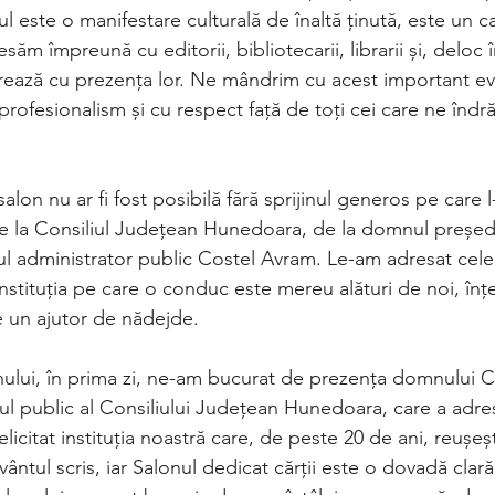
nul este o manifestare culturală de înaltă ținută, este un 
esăm împreună cu editorii, bibliotecarii, librarii și, deloc 
norează cu prezența lor. Ne mândrim cu acest important e
profesionalism și cu respect față de toți cei care ne îndră
alon nu ar fi fost posibilă fără sprijinul generos pe care l
de la Consiliul Județean Hunedoara, de la domnul președ
ul administrator public Costel Avram. Le-am adresat cele
nstituția pe care o conduc este mereu alături de noi, înțel
ste un ajutor de nădejde.
ului, în prima zi, ne-am bucurat de prezența domnului C
ul public al Consiliului Județean Hunedoara, care a adre
felicitat instituția noastră care, de peste 20 de ani, reușeș
ântul scris, iar Salonul dedicat cărții este o dovadă clară