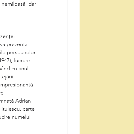
ă nemiloasă, dar 
ezenței
 va prezenta 
rile persoanelor
947), lucrare 
pând cu anul 
ejării 
 impresionantă 
re 
emnată Adrian 
Titulescu, carte 
ucire numelui 