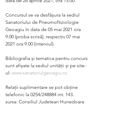
data de 26 aprilie 2021, ora 15.00.
Concursul se va desfășura la sediul 
Sanatoriului de Pneumoftiziologie 
Geoagiu în data de 05 mai 2021 ora 
9.00 (proba scrisă), respectiv 07 mai 
2021 ora 9.00 (interviul).
Bibliografia și tematica pentru concurs 
sunt afișate la sediul unității și pe site-
ul: 
www.sanatoriulgeoagiu.ro.
Relații suplimentare se pot obține 
telefonic la 0254/248884 int. 143.
sursa: Consiliul Judetean Hunedoara