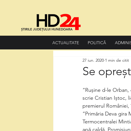
ȘTIRILE JUDEȚULUI HUNEDOARA
ACTUALITATE
POLITICĂ
ADMINI
27 iun. 2020
1 min de citit
Se opreșt
“Rușine d-le Orban,
scrie Cristian Iștoc,
premierul României, 
“Primăria Deva gira M
Termocentralei Minti
apă caldă. Promisiuni