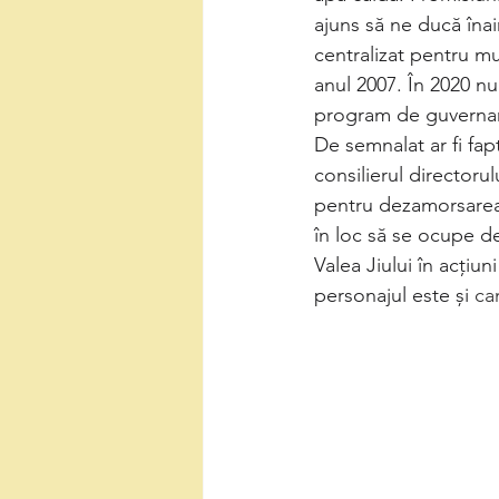
ajuns să ne ducă înai
centralizat pentru m
anul 2007. În 2020 n
program de guvernar
De semnalat ar fi fap
consilierul directorul
pentru dezamorsarea 
în loc să se ocupe de
Valea Jiului în acțiu
personajul este și 
ca