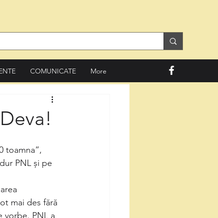
ENTE
COMUNICATE
More
 Deva!
0 toamna”, 
 dur PNL și pe 
narea 
ot mai des fără 
e vorbe. PNL a 