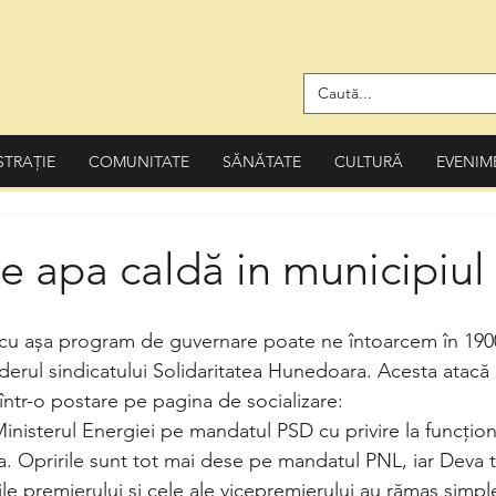
STRAȚIE
COMUNITATE
SĂNĂTATE
CULTURĂ
EVENIM
e apa caldă in municipiul
 cu așa program de guvernare poate ne întoarcem în 190
 liderul sindicatului Solidaritatea Hunedoara. Acesta atacă
într-o postare pe pagina de socializare:
inisterul Energiei pe mandatul PSD cu privire la funcțio
a. Opririle sunt tot mai dese pe mandatul PNL, iar Deva t
le premierului și cele ale vicepremierului au rămas simpl