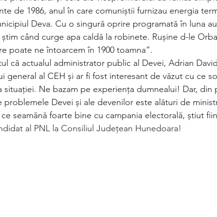
nte de 1986, anul în care comuniștii furnizau energia term
unicipiul Deva. Cu o singură oprire programată în luna au
u știm când curge apa caldă la robinete. Rușine d-le Orba
e poate ne întoarcem în 1900 toamna”.
tul că actualul administrator public al Devei, Adrian David
ui general al CEH și ar fi fost interesant de văzut cu ce so
situației. Ne bazam pe experiența dumnealui! Dar, din 
 problemele Devei și ale devenilor este alături de ministr
ni ce seamănă foarte bine cu campania electorală, știut fiin
ndidat al PNL la Consiliul Județean Hunedoara!