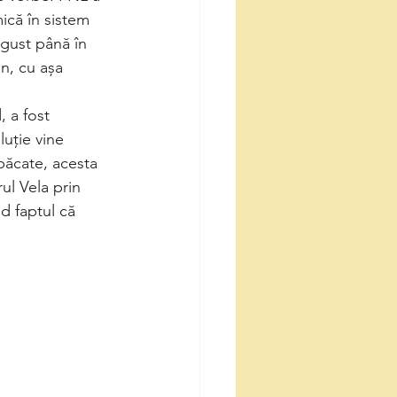
ică în sistem 
gust până în 
n, cu așa 
, a fost 
luție vine 
păcate, acesta 
ul Vela prin 
d faptul că 