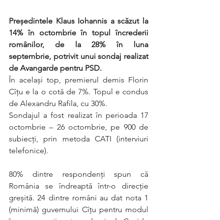
Președintele Klaus Iohannis a scăzut la 
14% în octombrie în topul încrederii 
românilor, de la 28% în luna 
septembrie, potrivit unui sondaj realizat 
de Avangarde pentru PSD.
În același top, premierul demis Florin 
Cîțu e la o cotă de 7%. Topul e condus 
de Alexandru Rafila, cu 30%.
Sondajul a fost realizat în perioada 17 
octombrie – 26 octombrie, pe 900 de 
subiecți, prin metoda CATI (interviuri 
telefonice).
80% dintre respondenți spun că 
România se îndreaptă într-o direcție 
greșită. 24 dintre români au dat nota 1 
(minimă) guvernului Cîțu pentru modul 