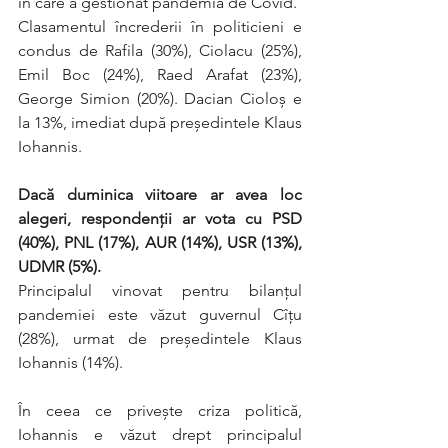
în care a gestionat pandemia de Covid.
Clasamentul încrederii în politicieni e 
condus de Rafila (30%), Ciolacu (25%), 
Emil Boc (24%), Raed Arafat (23%), 
George Simion (20%). Dacian Cioloș e 
la 13%, imediat după președintele Klaus 
Iohannis.
Dacă duminica viitoare ar avea loc 
alegeri, respondenții ar vota cu PSD 
(40%), PNL (17%), AUR (14%), USR (13%), 
UDMR (5%).
Principalul vinovat pentru bilanțul 
pandemiei este văzut guvernul Cîțu 
(28%), urmat de președintele Klaus 
Iohannis (14%).
În ceea ce privește criza politică, 
Iohannis e văzut drept principalul 