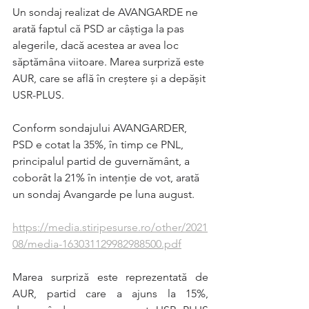
Un sondaj realizat de AVANGARDE ne 
arată faptul că PSD ar câștiga la pas 
alegerile, dacă acestea ar avea loc 
săptămâna viitoare. Marea surpriză este 
AUR, care se află în creștere și a depășit 
USR-PLUS.
Conform sondajului AVANGARDER, 
PSD e cotat la 35%, în timp ce PNL, 
principalul partid de guvernământ, a 
coborât la 21% în intenţie de vot, arată 
un sondaj Avangarde pe luna august.
https://media.stiripesurse.ro/other/2021
08/media-163031129982988500.pdf
Marea surpriză este reprezentată de 
AUR, partid care a ajuns la 15%, 