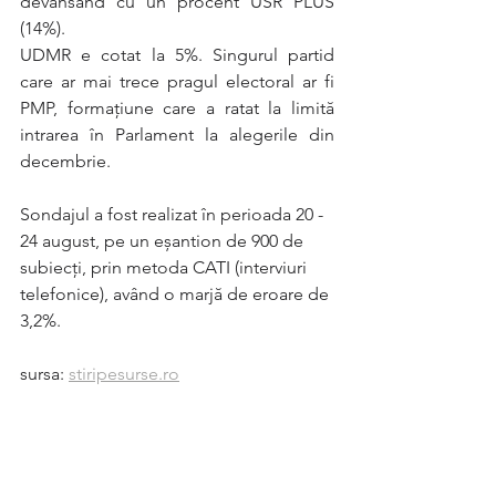
devansând cu un procent USR PLUS 
(14%).
UDMR e cotat la 5%. Singurul partid 
care ar mai trece pragul electoral ar fi 
PMP, formaţiune care a ratat la limită 
intrarea în Parlament la alegerile din 
decembrie.
Sondajul a fost realizat în perioada 20 - 
24 august, pe un eşantion de 900 de 
subiecţi, prin metoda CATI (interviuri 
telefonice), având o marjă de eroare de 
3,2%.
sursa: 
stiripesurse.ro